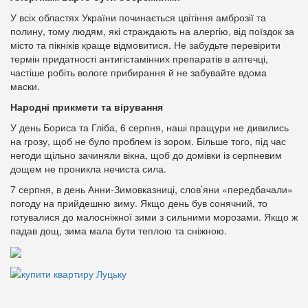
У всіх областях України починається цвітіння амброзії та
полину, тому людям, які страждають на алергію, від поїздок за
місто та пікніків краще відмовитися. Не забудьте перевірити
термін придатності антигістамінних препаратів в аптечці,
частіше робіть вологе прибирання й не забувайте вдома
маски.
Народні прикмети та вірування
У день Бориса та Гліба, 6 серпня, наші пращури не дивились
на грозу, щоб не було проблем із зором. Більше того, під час
негоди щільно зачиняли вікна, щоб до домівки із серпневим
дощем не проникла нечиста сила.
7 серпня, в день Анни-Зимовказниці, слов’яни «передбачали»
погоду на прийдешню зиму. Якщо день був сонячний, то
готувалися до малосніжної зими з сильними морозами. Якщо ж
падав дощ, зима мала бути теплою та сніжною.