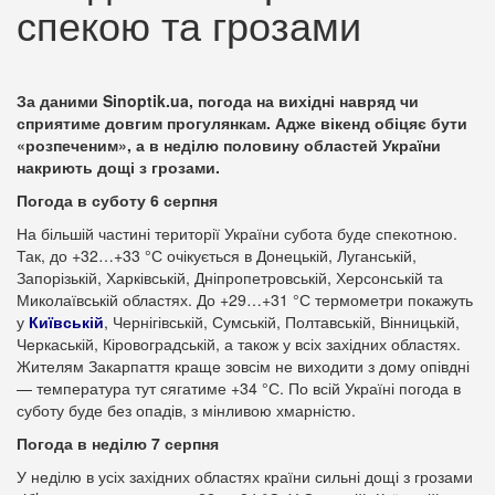
спекою та грозами
За даними Sinoptik.ua, погода на вихідні навряд чи
сприятиме довгим прогулянкам. Адже вікенд обіцяє бути
«розпеченим», а в неділю половину областей України
накриють дощі з грозами.
Погода в суботу 6 серпня
На більшій частині території України субота буде спекотною.
Так, до +32…+33 °С очікується в Донецькій, Луганській,
Запорізькій, Харківській, Дніпропетровській, Херсонській та
Миколаївській областях. До +29…+31 °С термометри покажуть
у
Київській
, Чернігівській, Сумській, Полтавській, Вінницькій,
Черкаській, Кіровоградській, а також у всіх західних областях.
Жителям Закарпаття краще зовсім не виходити з дому опівдні
— температура тут сягатиме +34 °С. По всій Україні погода в
суботу буде без опадів, з мінливою хмарністю.
Погода в неділю 7 серпня
У неділю в усіх західних областях країни сильні дощі з грозами