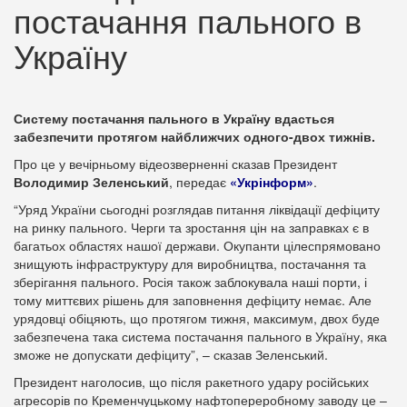
постачання пального в
Україну
Систему постачання пального в Україну вдасться
забезпечити протягом найближчих одного-двох тижнів.
Про це у вечірньому відеозверненні сказав Президент
Володимир Зеленський
, передає
«Укрінформ»
.
“Уряд України сьогодні розглядав питання ліквідації дефіциту
на ринку пального. Черги та зростання цін на заправках є в
багатьох областях нашої держави. Окупанти цілеспрямовано
знищують інфраструктуру для виробництва, постачання та
зберігання пального. Росія також заблокувала наші порти, і
тому миттєвих рішень для заповнення дефіциту немає. Але
урядовці обіцяють, що протягом тижня, максимум, двох буде
забезпечена така система постачання пального в Україну, яка
зможе не допускати дефіциту”, – сказав Зеленський.
Президент наголосив, що після ракетного удару російських
агресорів по Кременчуцькому нафтопереробному заводу це –