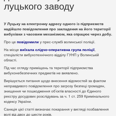
луцького заводу
У Луцьку на електронну адресу одного із підприємств
надійшло повідомлення про закладення на його території
вибухівки з часовим механізмом, яка спрацює через добу.
Про це
повідомили
у прес-службі волинської поліції.
На місце
виїхала слідчо-оперативна група поліції
,
спеціалісти вибухотехнічного відділу ГУНП у Волинській
області.
Під час огляду приміщень та території підприємства
вибухонебезпечних предметів не виявлено.
Вирішується питання щодо внесення відомостей за фактом
неправдивого повідомлення про загрозу безпеці громадян,
знищення чи пошкодження об’єктів власності до Єдиного
реєстру досудових розслідувань за ч. 1 ст. 259 Кримінального
кодексу України.
Санкція цієї статті визначає покарання у вигляді позбавлення
волі від двох до шести років.