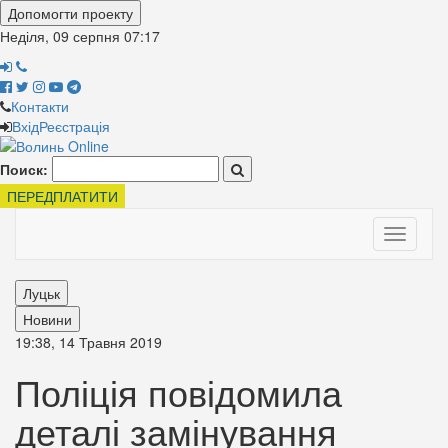
Допомогти проекту
Неділя, 09 серпня
07:17
Контакти
Вхід
Реєстрація
Поиск:
ПЕРЕДПЛАТИТИ
Toggle
navigati
Луцьк
Новини
19:38, 14 Травня 2019
Поліція повідомила
деталі замінування