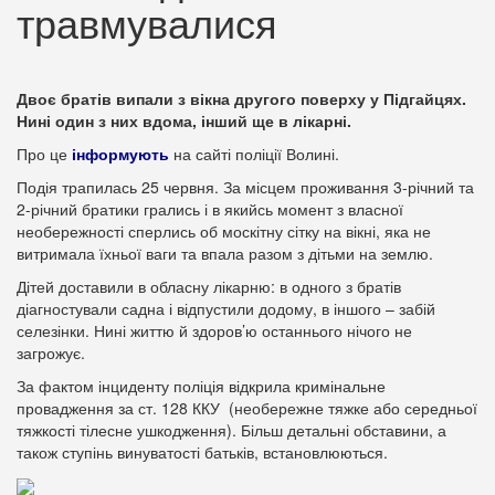
травмувалися
Двоє братів випали з вікна другого поверху у Підгайцях.
Нині один з них вдома, інший ще в лікарні.
Про це
інформують
на сайті поліції Волині.
Подія трапилась 25 червня. За місцем проживання 3-річний та
2-річний братики грались і в якийсь момент з власної
необережності сперлись об москітну сітку на вікні, яка не
витримала їхньої ваги та впала разом з дітьми на землю.
Дітей доставили в обласну лікарню: в одного з братів
діагностували садна і відпустили додому, в іншого – забій
селезінки. Нині життю й здоров’ю останнього нічого не
загрожує.
За фактом інциденту поліція відкрила кримінальне
провадження за ст. 128 ККУ (необережне тяжке або середньої
тяжкості тілесне ушкодження). Більш детальні обставини, а
також ступінь винуватості батьків, встановлюються.