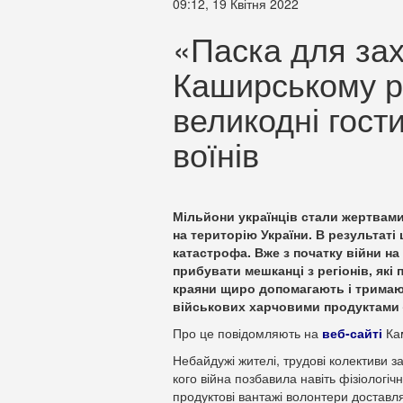
09:12, 19 Квітня 2022
«Паска для зах
Каширському р
великодні гост
воїнів
Мільйони українців стали жертвам
на територію України. В результаті
катастрофа. Вже з початку війни н
прибувати мешканці з регіонів, які
краяни щиро допомагають і тримаю
військових харчовими продуктами –
Про це повідомляють на
веб-сайті
Кам
Небайдужі жителі, трудові колективи з
кого війна позбавила навіть фізіологі
продуктові вантажі волонтери доставля