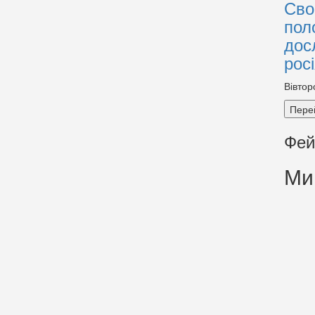
Сво
пол
дос
рос
Вівтор
Пере
Фей
Ми