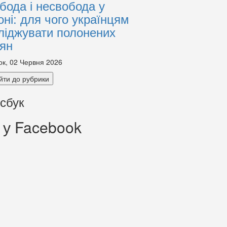
бода і несвобода у
оні: для чого українцям
ліджувати полонених
іян
ок, 02 Червня 2026
йти до рубрики
сбук
 у Facebook