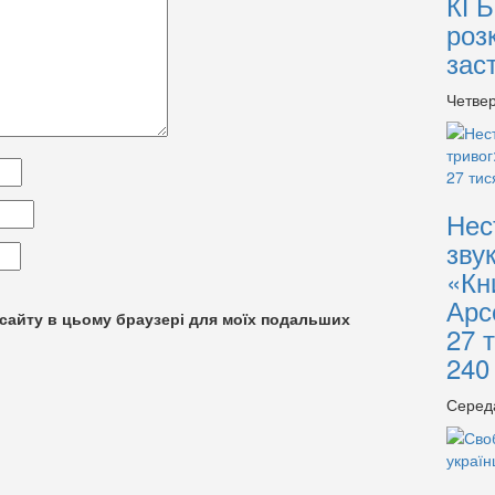
КГБ
роз
зас
Четвер
Нес
зву
«Кн
Арс
су сайту в цьому браузері для моїх подальших
27 
240
Серед