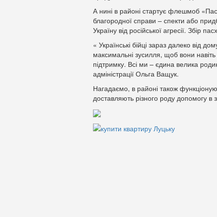
А нині в районі стартує флешмоб «Па
благородної справи – спекти або придб
Україну від російської агресії. Збір па
« Українські бійці зараз далеко від до
максимальні зусилля, щоб вони навіт
підтримку. Всі ми – єдина велика роди
адміністрації Ольга Ващук.
Нагадаємо, в районі також функціонуют
доставляють різного роду допомогу в з