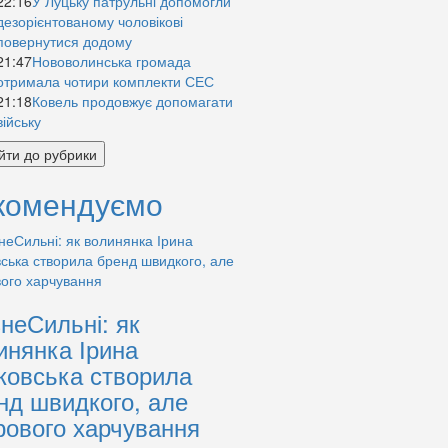
22:16
У Луцьку патрульні допомогли
дезорієнтованому чоловікові
повернутися додому
21:47
Нововолинська громада
отримала чотири комплекти СЕС
21:18
Ковель продовжує допомагати
війську
йти до рубрики
комендуємо
знеСильні: як
инянка Ірина
ковська створила
нд швидкого, але
рового харчування