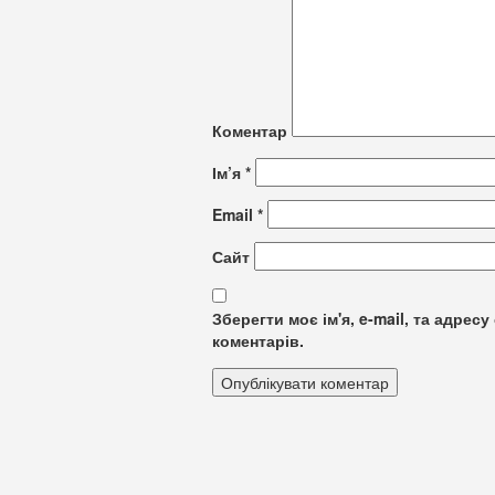
Коментар
Ім’я
*
Email
*
Сайт
Зберегти моє ім'я, e-mail, та адре
коментарів.