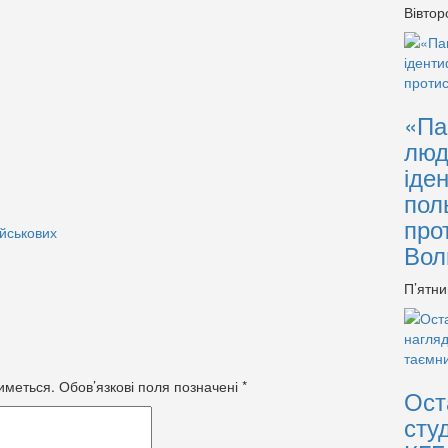
Вівтор
«Па
люд
іде
пол
про
ійськових
Вол
П’ятни
иметься.
Обов’язкові поля позначені
*
Ост
сту