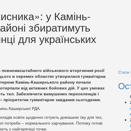
исника»: у Камінь-
айоні збиратимуть
инці для українських
и повномасштабного військового вторгнення росії
Стати
 цього в окремих областях утворилася гуманітарна
а терени Камінь-Каширського району почали
Ос
 потерпали від активних бойових дій. У цих умовах
ть тил. Забезпечити вимушених переселенців і
 пріоритетне гуманітарне завдання сьогодення.
інь-Каширської РДА.
акладів освіти щоденно готують домашню їжу для тих,
чної потреби – нормального харчування. Потому готові
ють у найгарячіші точки.