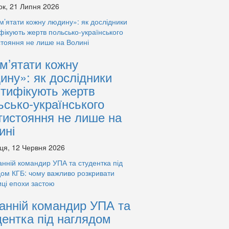
ок, 21 Липня 2026
м’ятати кожну
ину»: як дослідники
нтифікують жертв
ьсько-українського
тистояння не лише на
ині
ця, 12 Червня 2026
анній командир УПА та
дентка під наглядом