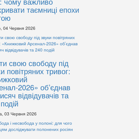
: чому важливо
кривати таємниці епохи
тою
, 04 Червня 2026
ти свою свободу під
ки повітряних тривог:
ижковий
енал-2026» об’єднав
тисяч відвідувачів та
 подій
а, 03 Червня 2026