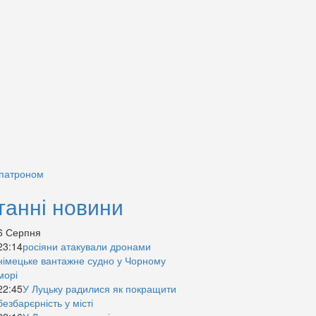
 патроном
танні новини
6 Серпня
23:14
росіяни атакували дронами
німецьке вантажне судно у Чорному
морі
22:45
У Луцьку радилися як покращити
безбарєрність у місті