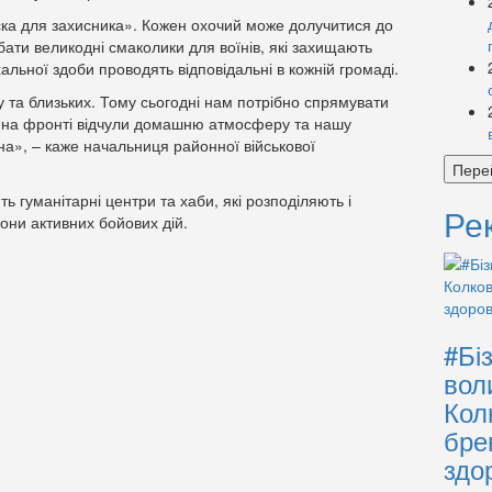
ска для захисника». Кожен охочий може долучитися до
ати великодні смаколики для воїнів, які захищають
схальної здоби проводять відповідальні в кожній громаді.
му та близьких. Тому сьогодні нам потрібно спрямувати
ь на фронті відчули домашню атмосферу та нашу
на», – каже начальниця районної військової
Пере
ь гуманітарні центри та хаби, які розподіляють і
Ре
они активних бойових дій.
#Бі
вол
Кол
бре
здо