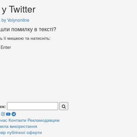
у Twitter
 by Volynonline
шли помилку в тексті?
ть її мишкою та натисніть:
+
Enter
ск:
 нас
Контакти
Рекламодавцям
вила використання
вір публічної оферти