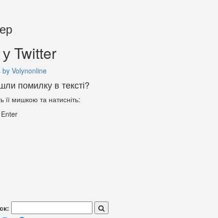
тер
у Twitter
 by Volynonline
шли помилку в тексті?
ть її мишкою та натисніть:
+
Enter
ск: