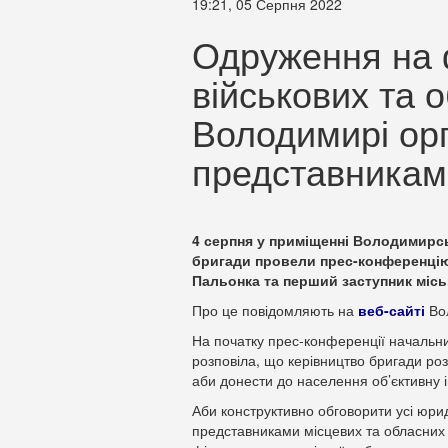
19:21, 05 Серпня 2022
Одруження на ф
військових та 
Володимирі орг
представникам
4 серпня у приміщенні Володимирськ
бригади провели прес-конференцію.
Пальонка та перший заступник місь
Про це повідомляють на
веб-сайті
Вол
На початку прес-конференції начальни
розповіла, що керівництво бригади розу
аби донести до населення об’єктивну 
Аби конструктивно обговорити усі юрид
представниками місцевих та обласних 