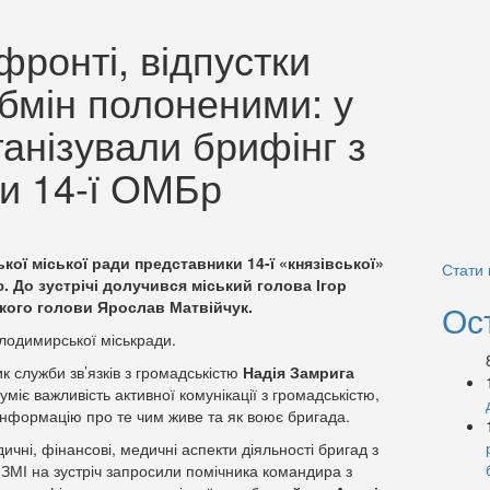
ронті, відпустки
обмін полоненими: у
анізували брифінг з
и 14-ї ОМБр
ої міської ради представники 14-ї «князівської»
Стати
 До зустрічі долучився міський голова Ігор
кого голови Ярослав Матвійчук.
Ос
одимирської міськради.
к служби зв’язків з громадськістю
Надія Замрига
міє важливість активної комунікації з громадськістю,
інформацію про те чим живе та як воює бригада.
ичні, фінансові, медичні аспекти діяльності бригад з
ЗМІ на зустріч запросили помічника командира з