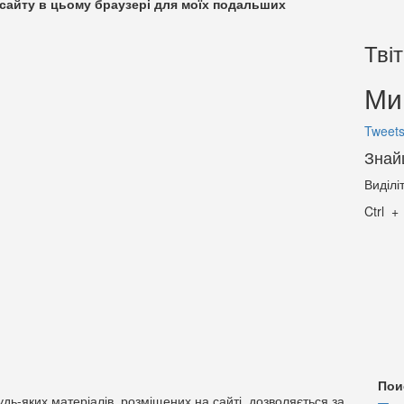
су сайту в цьому браузері для моїх подальших
Тві
Ми 
Tweets
Знай
Виділі
Ctrl
Пои
дь-яких матеріалів, розміщених на сайті, дозволяється за