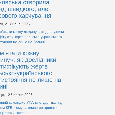
ковська створила
нд швидкого, але
рового харчування
ок, 21 Липня 2026
м’ятати кожну
ину»: як дослідники
нтифікують жертв
ьсько-українського
тистояння не лише на
ині
ця, 12 Червня 2026