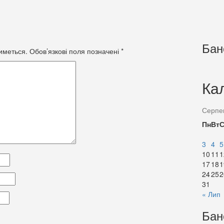
Бан
иметься.
Обов’язкові поля позначені
*
Ка
Серпе
Пн
Вт
3
4
5
10
11
1
17
18
1
24
25
2
31
« Лип
Бан