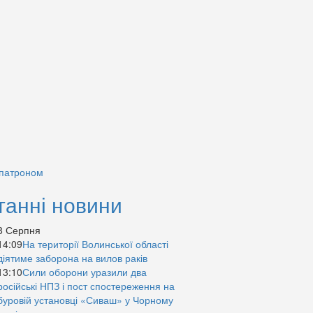
 патроном
танні новини
8 Серпня
14:09
На території Волинської області
діятиме заборона на вилов раків
13:10
Сили оборони уразили два
російські НПЗ і пост спостереження на
буровій установці «Сиваш» у Чорному