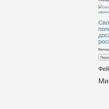
Сво
пол
дос
рос
Вівтор
Пере
Фей
Ми