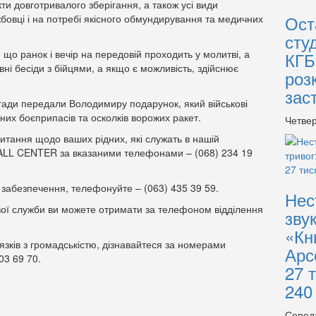
и довготривалого зберігання, а також усі види
Ост
бовці і на потребі якісного обмундирування та медичних
сту
, що ранок і вечір на передовій проходить у молитві, а
КГБ
вні бесіди з бійцями, а якщо є можливість, здійснює
роз
зас
гади передали Володимиру подарунок, який військові
них боєприпасів та осколків ворожих ракет.
Четвер
апитання щодо ваших рідних, які служать в нашій
 CALL CENTER за вказаними телефонами – (068) 234 19
забезпечення, телефонуйте – (063) 435 39 59.
Нес
ої служби ви можете отримати за телефоном відділення
зву
«Кн
’язків з громадськістю, дізнавайтеся за номерами
Арс
03 69 70.
27 
240
Серед