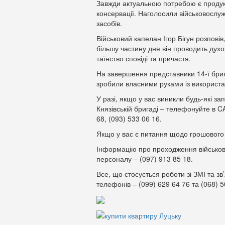
Завжди актуальною потребою є продукт
консервації. Наголосили військовослуж
засобів.
Військовий капелан Ігор Бігун розповів
більшу частину дня він проводить духо
таїнство сповіді та причастя.
На завершення представники 14-ї бри
зробили власними руками із використа
У разі, якщо у вас виникли будь-які з
Князівській бригаді – телефонуйте в
68, (093) 533 06 16.
Якщо у вас є питання щодо грошового 
Інформацію про проходження військов
персоналу – (097) 913 85 18.
Все, що стосується роботи зі ЗМІ та зв
телефонів – (099) 629 64 76 та (068) 5