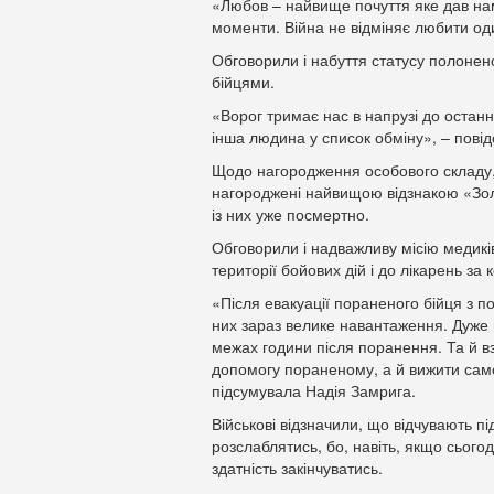
«Любов – найвище почуття яке дав нам 
моменти. Війна не відміняє любити од
Обговорили і набуття статусу полонено
бійцями.
«Ворог тримає нас в напрузі до останн
інша людина у список обміну», – пові
Щодо нагородження особового складу, т
нагороджені найвищою відзнакою «Золо
із них уже посмертно.
Обговорили і надважливу місію медиків у
території бойових дій і до лікарень за
«Після евакуації пораненого бійця з п
них зараз велике навантаження. Дуже
межах години після поранення. Та й в
допомогу пораненому, а й вижити само
підсумувала Надія Замрига.
Військові відзначили, що відчувають п
розслаблятись, бо, навіть, якщо сього
здатність закінчуватись.