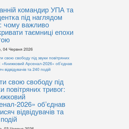
анній командир УПА та
дентка під наглядом
: чому важливо
кривати таємниці епохи
тою
, 04 Червня 2026
ти свою свободу під
ки повітряних тривог:
ижковий
енал-2026» об’єднав
тисяч відвідувачів та
 подій
а, 03 Червня 2026