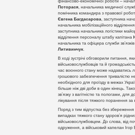
фінансово-економічної роботи – нача
Поторася
, начальника медичної слу
помічника командира з правової робо
Євгена Багдасарова
, заступника на
начальника мобілізаційного відділенн
заступника начальника логістики май
відділення персоналу штабу капітана
начальника та офіцера служби зв’язків
Литивинчук
.
В ході зустрічі обговорили питання, яки
військовослужбовців та й громадськіст
час воєнного стану може надаватись 
грошового забезпечення тривалістю не
необхідного для проїзду в межах Украї
більше ніж дві доби в один кінець. Та
зв’язку з вагітністю та пологами, для 
лікування після тяжкого поранення за в
Поряд з тим відпустка без збереженн
випадках тяжкого стану здоров’я рідн
військовослужбовцем. До слова, від по
одруження, а військовий капелан Ігор Б