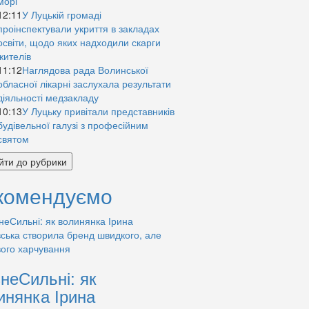
морі
12:11
У Луцькій громаді
проінспектували укриття в закладах
освіти, щодо яких надходили скарги
жителів
11:12
Наглядова рада Волинської
обласної лікарні заслухала результати
діяльності медзакладу
10:13
У Луцьку привітали представників
будівельної галузі з професійним
святом
йти до рубрики
комендуємо
знеСильні: як
инянка Ірина