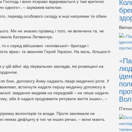
Кол
Господь і воно яскраво відкривається у такі критичні
ин одного», – зауважив капелан.
бре
здо
го, перевід особового складу в інші напрямки та обмін
Вівтор
ього. Ми не знаємо прізвищ і того, чи включена та, чи
домила Катерина Литвинчук.
о є серед військових «князівської» бригади і
та зірка» та званням Герой України. На жаль, більшості
«Па
люд
 цій війні: від лікувальних закладів, які розміщені на
 кордоном.
іде
оля бою, допомогу йому надають лікарі медичної роти. У
пол
 важливо, встигнути надати першу медичну допомогу в
про
загалі: завдання медиків на передовій – не лише надати
Вол
му, аби й надалі продовжити рятувати життя інших», –
П’ятни
ідтримку волонтерів та влади. Проте закликали не
дні немає дефіциту в тих чи інших речах, – вони мають