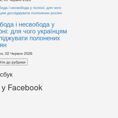
бода і несвобода у
оні: для чого українцям
ліджувати полонених
іян
ок, 02 Червня 2026
йти до рубрики
сбук
 у Facebook