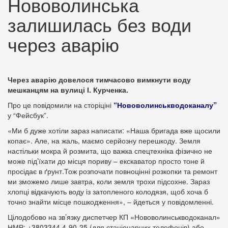
Нововолинська
залишилась без води
через аварію
Через аварію довелося тимчасово вимкнути воду
мешканцям на вулиці І. Курченка.
Про це повідомили на сторіціні
“Нововолинськводоканалу”
у “Фейсбук”.
«Ми б дуже хотіли зараз написати: «Наша бригада вже щосили
копає». Але, на жаль, маємо серйозну перешкоду. Земля
настільки мокра й розмита, що важка спецтехніка фізично не
може під’їхати до місця пориву – екскаватор просто тоне й
просідає в ґрунт.Тож розпочати повноцінні розкопки та ремонт
ми зможемо лише завтра, коли земля трохи підсохне. Зараз
хлопці відкачують воду із затопленого колодязя, щоб хоча б
точно знайти місце пошкодження», – йдеться у повідомленні.
Цілодобово на зв’язку диспетчер КП «Нововолинськводоканал»
НМР: +3803344 4-90-25 (для стаціонарних телефонів) або