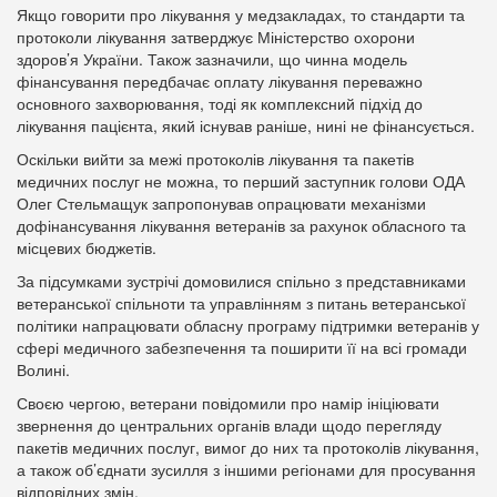
Якщо говорити про лікування у медзакладах, то стандарти та
протоколи лікування затверджує Міністерство охорони
здоров’я України. Також зазначили, що чинна модель
фінансування передбачає оплату лікування переважно
основного захворювання, тоді як комплексний підхід до
лікування пацієнта, який існував раніше, нині не фінансується.
Оскільки вийти за межі протоколів лікування та пакетів
медичних послуг не можна, то перший заступник голови ОДА
Олег Стельмащук запропонував опрацювати механізми
дофінансування лікування ветеранів за рахунок обласного та
місцевих бюджетів.
За підсумками зустрічі домовилися спільно з представниками
ветеранської спільноти та управлінням з питань ветеранської
політики напрацювати обласну програму підтримки ветеранів у
сфері медичного забезпечення та поширити її на всі громади
Волині.
Своєю чергою, ветерани повідомили про намір ініціювати
звернення до центральних органів влади щодо перегляду
пакетів медичних послуг, вимог до них та протоколів лікування,
а також об’єднати зусилля з іншими регіонами для просування
відповідних змін.