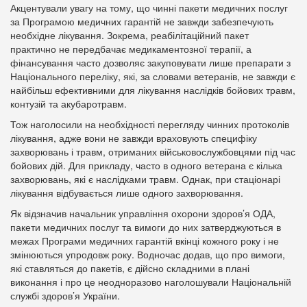
Акцентували увагу на тому, що чинні пакети медичних послуг
за Програмою медичних гарантій не завжди забезпечують
необхідне лікування. Зокрема, реабілітаційний пакет
практично не передбачає медикаментозної терапії, а
фінансування часто дозволяє закуповувати лише препарати з
Національного переліку, які, за словами ветеранів, не завжди є
найбільш ефективними для лікування наслідків бойових травм,
контузій та акубаротравм.
Тож наголосили на необхідності перегляду чинних протоколів
лікування, адже вони не завжди враховують специфіку
захворювань і травм, отриманих військовослужбовцями під час
бойових дій. Для прикладу, часто в одного ветерана є кілька
захворювань, які є наслідками травм. Однак, при стаціонарі
лікування відбувається лише одного захворювання.
Як відзначив начальник управління охорони здоров’я ОДА,
пакети медичних послуг та вимоги до них затверджуються в
межах Програми медичних гарантій вкінці кожного року і не
змінюються упродовж року. Водночас додав, що про вимоги,
які ставляться до пакетів, є дійсно складними в плані
виконання і про це неодноразово наголошували Національній
службі здоров’я України.