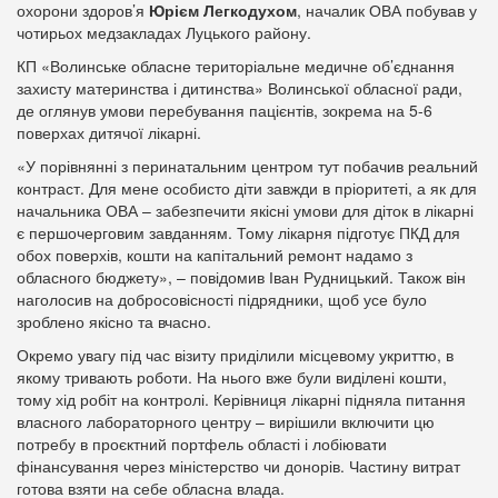
охорони здоров’я
Юрієм Легкодухом
, началик ОВА побував у
чотирьох медзакладах Луцького району.
КП «Волинське обласне територіальне медичне об’єднання
захисту материнства і дитинства» Волинської обласної ради,
де оглянув умови перебування пацієнтів, зокрема на 5-6
поверхах дитячої лікарні.
«У порівнянні з перинатальним центром тут побачив реальний
контраст. Для мене особисто діти завжди в пріоритеті, а як для
начальника ОВА – забезпечити якісні умови для діток в лікарні
є першочерговим завданням. Тому лікарня підготує ПКД для
обох поверхів, кошти на капітальний ремонт надамо з
обласного бюджету», – повідомив Іван Рудницький. Також він
наголосив на добросовісності підрядники, щоб усе було
зроблено якісно та вчасно.
Окремо увагу під час візиту приділили місцевому укриттю, в
якому тривають роботи. На нього вже були виділені кошти,
тому хід робіт на контролі. Керівниця лікарні підняла питання
власного лабораторного центру – вирішили включити цю
потребу в проєктний портфель області і лобіювати
фінансування через міністерство чи донорів. Частину витрат
готова взяти на себе обласна влада.