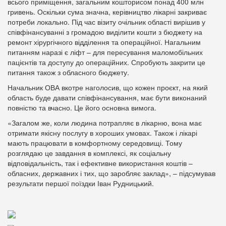
всього приміщення, загальним кошторисом понад 400 млн
гривень. Оскільки сума значна, керівництво лікарні закриває
потреби локально. Під час візиту очільник області вирішив у
співфінансуванні з громадою виділити кошти з бюджету на
ремонт хірургічного відділення та операційної. Нагальним
питанням наразі є ліфт – для пересування маломобільних
пацієнтів та доступу до операційних. Спробують закрити це
питання також з обласного бюджету.
Начальник ОВА вкотре наголосив, що кожен проєкт, на який
область буде давати співфінансування, має бути виконаний
повністю та вчасно. Це його основна вимога.
«Загалом же, коли людина потрапляє в лікарню, вона має
отримати якісну послугу в хороших умовах. Також і лікарі
мають працювати в комфортному середовищі. Тому
розглядаю це завдання в комплексі, як соціальну
відповідальність, так і ефективне використання коштів –
обласних, державних і тих, що заробляє заклад», – підсумував
результати першої поїздки Іван Рудницький.