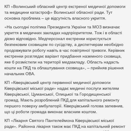
КП «Волинський обласний центр екстреної медичної допомоги
та медицини катастроф» Волинської обласної ради. Тут
основна проблема – це відсутність власного укриття.
«На сьогодні політика Президента України та МОЗ визначає
укриття в медичних закладах надпріоритетом. Тож і в області
діємо відповідно. Медперсонал екстренки користується
безпековим сховищем по сусідству, а диспетчерам необхідно
продовжувати роботу навіть в час повітряної тривоги. Керівник
екстренки розглядає варіант придбання наземного сховища,
яке б розмістили на території медзакладу. Область надасть
кошти на ПКД та облаштування сховища», – прийняв рішення
начальник ОВА.
КП «Ківерцівський центр первинної медичної допомоги
Ківерцівської міської ради» надає медичні послуги жителям
Ківерцівської, Цуманської, Олицької та Городищенської
громад. Мають розроблений ПКД для капітального ремонту
першого поверху амбулаторії. Ківерцівський голова запевнив,
що ці роботи громада виконає власним коштом.
КП «Лікарня Святого Пантелеймона Ківерцівської міської
ради». Районна лікарня також має ПКД на капітальний ремонт