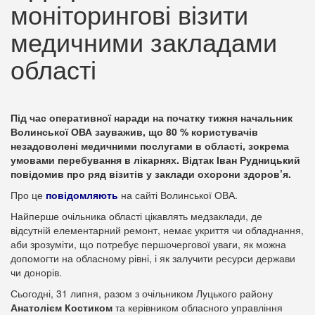
моніторингові візити
медичними закладами
області
Під час оперативної наради на початку тижня начальник
Волинської ОВА зауважив, що 80 % користувачів
незадоволені медичними послугами в області, зокрема
умовами перебування в лікарнях. Відтак Іван Рудницький
повідомив про ряд візитів у заклади охорони здоров’я.
Про це
повідомляють
на сайті Волинської ОВА.
Найперше очільника області цікавлять медзаклади, де
відсутній елементарний ремонт, немає укриття чи обладнання,
аби зрозуміти, що потребує першочергової уваги, як можна
допомогти на обласному рівні, і як залучити ресурси держави
чи донорів.
Сьогодні, 31 липня, разом з очільником Луцького району
Анатолієм Костиком
та керівником обласного управління