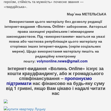
героїзм, стійкість та мужність» почесне звання —
«гвардійська».
Мар’яна МЕТЕЛЬСЬКА
Використання цього матеріалу без дозволу редакції
інтернет-видання «Волинь Online» заборонене. Авторські
права захищені українським і міжнародним
законодавством. Під «використанням» мається на увазі
повна або часткова републікація цього матеріалу на
сторінках інших інтернет-видань (окрім соціальних
мереж). Щодо використання матеріалу пишіть на
редакційну електронну
пошту:
volynonline.news@gmail.com
Інтернет-видання «Волинь Оnline» існує за
кошти краудфандингу, або ж громадського
співфінансування –
пропонуємо
підтримати
нас фінансово на будь-яку суму
від 1 гривні, якщо Вам цікаво і надалі читати
нас