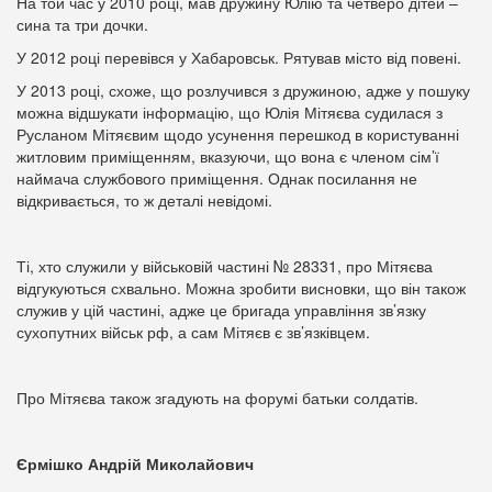
На той час у 2010 році, мав дружину Юлію та четверо дітей –
сина та три дочки.
У 2012 році перевівся у Хабаровськ. Рятував місто від повені.
У 2013 році, схоже, що розлучився з дружиною, адже у пошуку
можна відшукати інформацію, що Юлія Мітяєва судилася з
Русланом Мітяєвим щодо усунення перешкод в користуванні
житловим приміщенням, вказуючи, що вона є членом сім’ї
наймача службового приміщення. Однак посилання не
відкривається, то ж деталі невідомі.
Ті, хто служили у військовій частині № 28331, про Мітяєва
відгукуються схвально. Можна зробити висновки, що він також
служив у цій частині, адже це бригада управління зв’язку
сухопутних військ рф, а сам Мітяєв є зв’язківцем.
Про Мітяєва також згадують на форумі батьки солдатів.
Єрмішко Андрій Миколайович