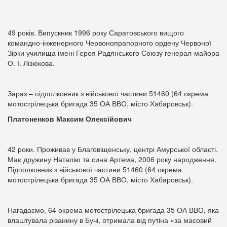
49 років. Випускник 1996 року Саратовського вищого
командно-інженерного Червонопрапорного ордену Червоної
Зірки училища імені Героя Радянського Союзу генерал-майора
О. І. Лізюкова.
Зараз – підполковник з військової частини 51460 (64 окрема
мотострілецька бригада 35 ОА ВВО, місто Хабаровськ).
Платоненков Максим Олексійович
42 роки. Проживав у Благовіщенську, центрі Амурської області.
Має дружину Наталію та сина Артема, 2006 року народження.
Підполковник з військової частини 51460 (64 окрема
мотострілецька бригада 35 ОА ВВО, місто Хабаровськ).
Нагадаємо, 64 окрема мотострілецька бригада 35 ОА ВВО, яка
влаштувала різанину в Бучі, отримала від путіна «за масовий