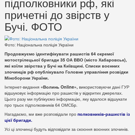
підполковники рф, які
причетні до звірств у
Бучі. ФОТО
Фото: Національна поліція України
Продовжуємо ідентифікувати рашистів 64 окремої
мотострілецької бригади 35 ОА ВВО (місто Хабаровськ),
які коїли звірства у Бучі на Київщині. Списки воєнних
злочинців рф опублікувало Головне управління розвідки
Міноборони України.
Інтернет-видання
«Волинь Online»,
використовуючи дані ГУР
відшуковує інформацію про рашистів у відкритих джерелах.
Цього разу ми публікуємо інформацію, яку вдалося відшукати
про трьох підполковників 64 ОМСБр.
Нагадаємо, ми вже розповідали про
полковників-рашистів із
цієї бригади.
Усі ці злочинці будуть відповідати за скоєння воєнних злочинів.