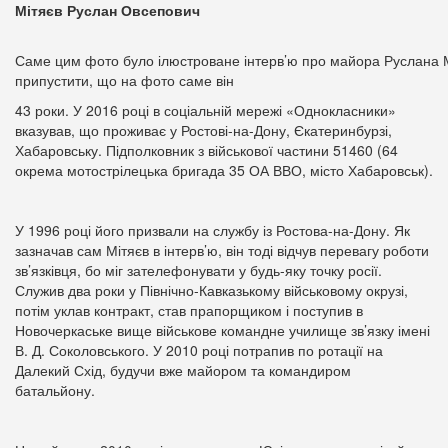
Мітяєв Руслан Овсепович
Саме цим фото було ілюстроване інтерв’ю про майора Руслана 
припустити, що на фото саме він
43 роки. У 2016 році в соціальній мережі «Однокласники»
вказував, що проживає у Ростові-на-Дону, Єкатеринбурзі,
Хабаровську. Підполковник з військової частини 51460 (64
окрема мотострілецька бригада 35 ОА ВВО, місто Хабаровськ).
У 1996 році його призвали на службу із Ростова-на-Дону. Як
зазначав сам Мітяєв в інтерв’ю, він тоді відчув перевагу роботи
зв’язківця, бо міг зателефонувати у будь-яку точку росії.
Служив два роки у Північно-Кавказькому військовому окрузі,
потім уклав контракт, став прапорщиком і поступив в
Новочеркаське вище військове командне училище зв’язку імені
В. Д. Соколовського. У 2010 році потрапив по ротації на
Далекий Схід, будучи вже майором та командиром
батальйону.