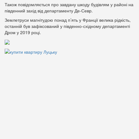
Також повідомляється про завдану шкоду будівлям у районі на
південний захід від департаменту Де-Севр.
Землетруси магнітудою понад п’ять у Франції велика рідкість,
останній був зафіксований у південно-східному департаменті
Дром у 2019 році.