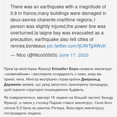
There was an earthquake with a magnitude of
5.8 in france,many buildings were damaged in
deux-sevres charente-maritime regions,1
person was slightly injured,the power line was
overturned,la laigne bay was evacuated as a
precaution, earthquake also felt cities of
rennes,bordeaux
pic.twitter.com/tjUWTgAWcK
— Nico (@Nico00503)
June 17, 2023
Прем’єр-міністерка Франції
Елізабет Борн
назвала землетрус
«незвичайним» і висловила солідарність з тими, кому він
приніс лиха. Міністр внутрішніх справ країни
Джеральд
Дарманін
заявив, що уряд запустить прискорену процедуру,
щоб оцінити структурні пошкодження будівель.
Як повідомлялося, ввечері 16 червня на більшій частині Заходу
Франції, а також у столиці Парижі стався землетрус. Сила його
сягала 5,3 бала за шкалою Ріхтера. Внаслідок землетрусу
постраждала людина.