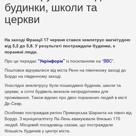
будинки, школи та
церкви
На заході Франції 17 червня стався землетрус магнітудою
від 5,2 до 5,8. У результаті постраждали будинки, є
поранені люди.
Про це передає
“Укрінформ”
із посиланням на
“BBC”
.
Поштовхи відчувалися від міста Ренн на північному заході до
Бордо на південному заході.
Унаслідок землетрусу були пошкоджені будинки, школи та
церкви, а сотні будівель визнали непридатними для
проживання. Також відомо про двох поранених людей в місті
Де-Севр.
Особливо постраждав регіон Приморська Шаранта на північ від
Бордо. З муніципалітету Ла-Лень евакуювали близько 170
людей. Місцевий посадовець сказав, що постраждали
більшість будинків у центрі міста.