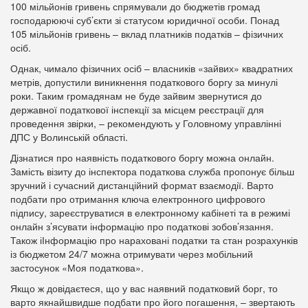
100 мільйонів гривень спрямували до бюджетів громад
господарюючі суб’єкти зі статусом юридичної особи. Понад
105 мільйонів гривень – вклад платників податків – фізичних
осіб.
Однак, чимало фізичних осіб – власників «зайвих» квадратних
метрів, допустили виникнення податкового боргу за минулі
роки. Таким громадянам не буде зайвим звернутися до
державної податкової інспекції за місцем реєстрації для
проведення звірки, – рекомендують у Головному управлінні
ДПС у Волинській області.
Дізнатися про наявність податкового боргу можна онлайн.
Замість візиту до інспектора податкова служба пропонує більш
зручний і сучасний дистанційний формат взаємодії. Варто
подбати про отримання ключа електронного цифрового
підпису, зареєструватися в електронному кабінеті та в режимі
онлайн з’ясувати інформацію про податкові зобов’язання.
Також іІнформацію про нараховані податки та стан розрахунків
із бюджетом 24/7 можна отримувати через мобільний
застосунок «Моя податкова».
Якщо ж довідаєтеся, що у вас наявний податковий борг, то
варто якнайшвидше подбати про його погашення, – звертають