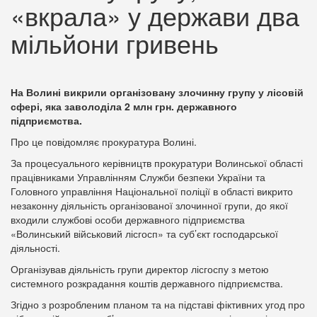
«вкрала» у держави два
мільйони гривень
На Волині викрили організовану злочинну групу у лісовій
сфері, яка заволоділа 2 млн грн. державного
підприємства.
Про це повідомляє прокуратура Волині.
За процесуального керівництв прокуратури Волинської області
працівниками Управлінням Служби безпеки України та
Головного управління Національної поліції в області викрито
незаконну діяльність організованої злочинної групи, до якої
входили службові особи державного підприємства
«Волинський військовий лісгосп» та суб’єкт господарської
діяльності.
Організував діяльність групи директор лісгоспу з метою
системного розкрадання коштів державного підприємства.
Згідно з розробленим планом та на підставі фіктивних угод про