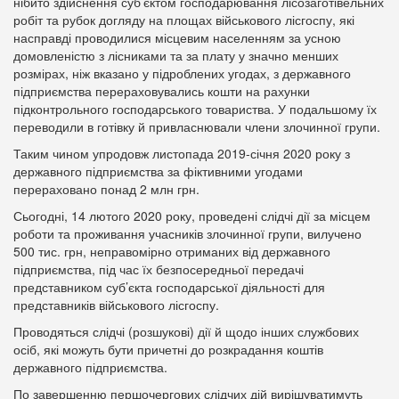
нібито здійснення суб’єктом господарювання лісозаготівельних
робіт та рубок догляду на площах військового лісгоспу, які
насправді проводилися місцевим населенням за усною
домовленістю з лісниками та за плату у значно менших
розмірах, ніж вказано у підроблених угодах, з державного
підприємства перераховувались кошти на рахунки
підконтрольного господарського товариства. У подальшому їх
переводили в готівку й привласнювали члени злочинної групи.
Таким чином упродовж листопада 2019-січня 2020 року з
державного підприємства за фіктивними угодами
перераховано понад 2 млн грн.
Сьогодні, 14 лютого 2020 року, проведені слідчі дії за місцем
роботи та проживання учасників злочинної групи, вилучено
500 тис. грн, неправомірно отриманих від державного
підприємства, під час їх безпосередньої передачі
представником суб’єкта господарської діяльності для
представників військового лісгоспу.
Проводяться слідчі (розшукові) дії й щодо інших службових
осіб, які можуть бути причетні до розкрадання коштів
державного підприємства.
По завершенню першочергових слідчих дій вирішуватимуть