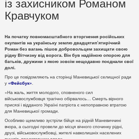
із захисником Романом
Кравчуком
На початку повномасштабного вторгнення російських
окупантів на українську землю двадцятип’ятирічний
Роман без вагань пішов добровольцем захищати свою
рідну Вітчизну від ворога. Він був надійною опорою для
батьків, дружини з якою зовсім нещодавно поєднали свої
долі.
Про це повідомляють на сторінці Маневицької селищної ради
у
«Фейсбук»
.
«На жаль, життя молодого, сповненого сил
військовослужбовця трагічно обірвалось… Смерть вірного
присязі і відданого Україні патріота є непоправною втратою
для Маневицької громади.
Особливо щемливо зустріли бійця на рідній Маневиччині
вчора, а сьогодні провели до місця вічного спочинку рідні,
друзі, військовослужбовці, жителі навколишніх населених
пунктів, представники влади.