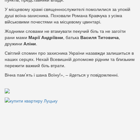
У місцевому храмі священнослужителі помолилися за упокій
душі воїна-захисника. Поховали Романа Кравчука з усіма
військовими почестями на місцевому цвинтарі.
Жодними словами не втамувати пекучий біль та не загоїти
рани мами
Марії Андріївни
, батька
Василя Титовича
,
дружини
Аліни
.
Світлий спомин про захисника України назавжди залишиться в
наших серцях. Нехай Всевишній допоможе рідним та близьким
пережити важкий біль втрати.
Вічна пам’ять і шана Воїну!», – йдеться у повідомленні.