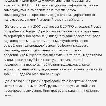
представниками громад у межах співпраці Асоціації міст
України та DESPRO. Останній підтримує реформу місцевого
самоврядування та сприяє розвитку місцевого
самоврядування через оптимізацію системи управління та
підтримує ефективний місцевий розвиток в Україні.
“Від свого старту у 2007 році проєкт DESPRO впродовж 7 років
до прийняття Концепції реформи місцевого самоврядування
та територіальної організації влади в Україні проєкт працював
над створенням платформи для майбутніх змін через
розроблення законодавчої основи реформи місцевого
самоврядування, підвищення професійного рівня
представників місцевого самоврядування та органів державної
влади, розвиток публічних послуг, зокрема, проєктів
поводження з твердими побутовими відходами, а також
водопостачання та водовідведення в селах та селищах по всій
країні”, — додала Мар’яна Конончук.
Для обговорення разом з громадами та експертами обрали
чотири теми — земля, ЖКГ, рухоме та нерухоме майно та
просторове планування. Нині триває спілкування на останню
тему.