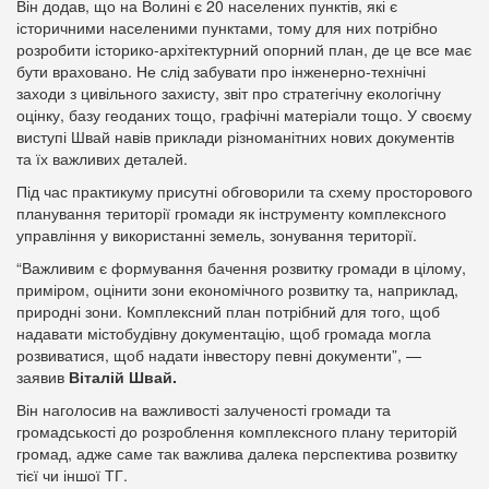
Він додав, що на Волині є 20 населених пунктів, які є
історичними населеними пунктами, тому для них потрібно
розробити історико-архітектурний опорний план, де це все має
бути враховано. Не слід забувати про інженерно-технічні
заходи з цивільного захисту, звіт про стратегічну екологічну
оцінку, базу геоданих тощо, графічні матеріали тощо. У своєму
виступі Швай навів приклади різноманітних нових документів
та їх важливих деталей.
Під час практикуму присутні обговорили та схему просторового
планування території громади як інструменту комплексного
управління у використанні земель, зонування території.
“Важливим є формування бачення розвитку громади в цілому,
приміром, оцінити зони економічного розвитку та, наприклад,
природні зони. Комплексний план потрібний для того, щоб
надавати містобудівну документацію, щоб громада могла
розвиватися, щоб надати інвестору певні документи”, —
заявив
Віталій Швай.
Він наголосив на важливості залученості громади та
громадськості до розроблення комплексного плану територій
громад, адже саме так важлива далека перспектива розвитку
тієї чи іншої ТГ.