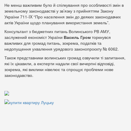
Не менш важливим було й спілкування про особливості змін в
земельному законодавстві у зв’язку з прийняттям Закону
України 711-IX “Про населення змін до деяких законодавчих
актів України щодо планування використання земель”.
Консультант з бюджетних питань Волинського РВ АМУ,
заслужений економіст України
Василь Гром
торкнувся
важливих для громад питань, зокрема, податків та
недопущення ухвалення урядового законопроєкту № 6062.
Також представники волинських громад озвучили ті запитання,
які їх цікавили, а експерти надали свої вичерпні відповіді,
зокрема, які виклики нівелює та спрощує проблеми нове
законодавство.