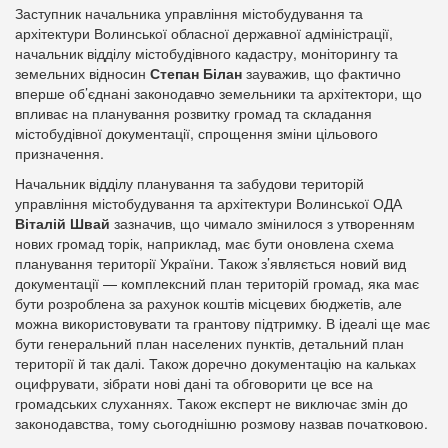
Заступник начальника управління містобудування та
архітектури Волинської обласної державної адміністрації,
начальник відділу містобудівного кадастру, моніторингу та
земельних відносин
Степан Білан
зауважив, що фактично
вперше об’єднані законодавчо земельники та архітектори, що
впливає на планування розвитку громад та складання
містобудівної документації, спрощення зміни цільового
призначення.
Начальник відділу планування та забудови територій
управління містобудування та архітектури Волинської ОДА
Віталій Швай
зазначив, що чимало змінилося з утворенням
нових громад торік, наприклад, має бути оновлена схема
планування території України. Також з’являється новий вид
документації — комплексний план територій громад, яка має
бути розроблена за рахунок коштів місцевих бюджетів, але
можна використовувати та грантову підтримку. В ідеалі ще має
бути генеральний план населених пунктів, детальний план
території й так далі. Також доречно документацію на кальках
оцифрувати, зібрати нові дані та обговорити це все на
громадських слуханнях. Також експерт не виключає змін до
законодавства, тому сьогоднішню розмову назвав початковою.