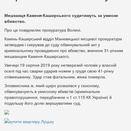
Мешканця Каменя-Каширського судитимуть за умисне
вбивство.
Про це повідомляє прокуратура Волині.
Камінь-Каширський відділ Маневицької місцевої прокуратури
затвердив і скерував до суду обвинувальний акт у
кримінальному провадженні про вбивство, вчинене 31-річним
мешканцем Каменя-Каширського.
Увечері 19 серпня 2019 року нетверезий чоловік у власній
оселі під час сварки ударив ножем у груди свою 41-річну
співмешканку. Удар став фатальним, жінка померла.
Зловмисника ж, який щиро розкаявся у скоєному,
обвинувачують в умисному вбивстві (кримінальне
правопорушення, передбачене ч.1 ст.115 КК України) й
подальшу його долю вирішуватиме суд.