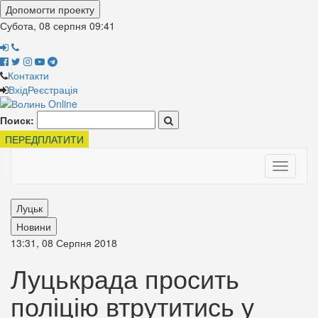
Допомогти проекту
Субота, 08 серпня
09:41
Контакти
Вхід
Реєстрація
Поиск:
ПЕРЕДПЛАТИТИ
Toggle
navigati
Луцьк
Новини
13:31, 08 Серпня 2018
Луцькрада просить
поліцію втрутитись у