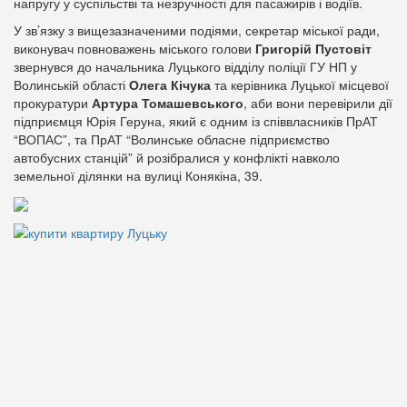
напругу у суспільстві та незручності для пасажирів і водіїв.
У зв’язку з вищезазначеними подіями, секретар міської ради,
виконувач повноважень міського голови
Григорій Пустовіт
звернувся до начальника Луцького відділу поліції ГУ НП у
Волинській області
Олега Кічука
та керівника Луцької місцевої
прокуратури
Артура Томашевського
, аби вони перевірили дії
підприємця Юрія Геруна, який є одним із співвласників ПрАТ
“ВОПАС”, та ПрАТ “Волинське обласне підприємство
автобусних станцій” й розібралися у конфлікті навколо
земельної ділянки на вулиці Конякіна, 39.