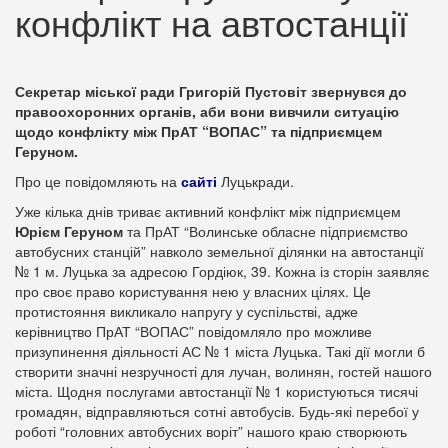
конфлікт на автостанції
Секретар міської ради Григорій Пустовіт звернувся до
правоохоронних органів, аби вони вивчили ситуацію
щодо конфлікту між ПрАТ “ВОПАС” та підприємцем
Геруном.
Про це повідомляють на
сайті
Луцькради.
Уже кілька днів триває активний конфлікт між підприємцем
Юрієм Геруном
та ПрАТ “Волинське обласне підприємство
автобусних станцій” навколо земельної ділянки на автостанції
№ 1 м. Луцька за адресою Гордіюк, 39. Кожна із сторін заявляє
про своє право користування нею у власних цілях. Це
протистояння викликало напругу у суспільстві, адже
керівництво ПрАТ “ВОПАС” повідомляло про можливе
призупинення діяльності АС № 1 міста Луцька. Такі дії могли б
створити значні незручності для лучан, волинян, гостей нашого
міста. Щодня послугами автостанції № 1 користуються тисячі
громадян, відправляються сотні автобусів. Будь-які перебої у
роботі “головних автобусних воріт” нашого краю створюють