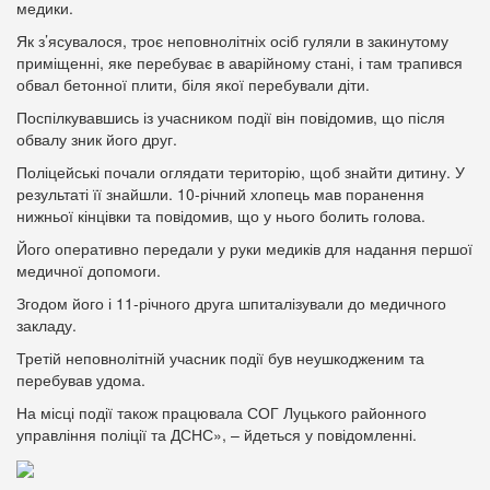
медики.
Як з’ясувалося, троє неповнолітніх осіб гуляли в закинутому
приміщенні, яке перебуває в аварійному стані, і там трапився
обвал бетонної плити, біля якої перебували діти.
Поспілкувавшись із учасником події він повідомив, що після
обвалу зник його друг.
Поліцейські почали оглядати територію, щоб знайти дитину. У
результаті її знайшли. 10-річний хлопець мав поранення
нижньої кінцівки та повідомив, що у нього болить голова.
Його оперативно передали у руки медиків для надання першої
медичної допомоги.
Згодом його і 11-річного друга шпиталізували до медичного
закладу.
Третій неповнолітній учасник події був неушкодженим та
перебував удома.
На місці події також працювала СОГ Луцького районного
управління поліції та ДСНС», – йдеться у повідомленні.