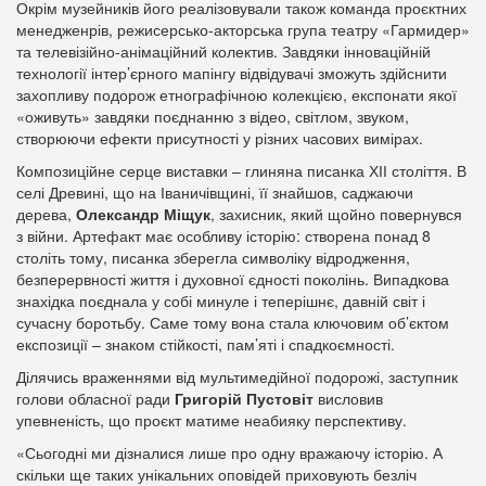
Окрім музейників його реалізовували також команда проєктних
менедженрів, режисерсько-акторська група театру «Гармидер»
та телевізійно-анімаційний колектив. Завдяки інноваційній
технології інтер’єрного мапінгу відвідувачі зможуть здійснити
захопливу подорож етнографічною колекцією, експонати якої
«оживуть» завдяки поєднанню з відео, світлом, звуком,
створюючи ефекти присутності у різних часових вимірах.
Композиційне серце виставки – глиняна писанка ХІІ століття. В
селі Древині, що на Іваничівщині, її знайшов, саджаючи
дерева,
Олександр Міщук
, захисник, який щойно повернувся
з війни. Артефакт має особливу історію: створена понад 8
століть тому, писанка зберегла символіку відродження,
безперервності життя і духовної єдності поколінь. Випадкова
знахідка поєднала у собі минуле і теперішнє, давній світ і
сучасну боротьбу. Саме тому вона стала ключовим об’єктом
експозиції – знаком стійкості, пам’яті і спадкоємності.
Ділячись враженнями від мультимедійної подорожі, заступник
голови обласної ради
Григорій Пустовіт
висловив
упевненість, що проєкт матиме неабияку перспективу.
«Сьогодні ми дізналися лише про одну вражаючу історію. А
скільки ще таких унікальних оповідей приховують безліч