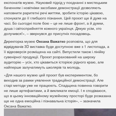
експонатів музею. Науковий підхід у поєднанні з мистецьким
баченням і новітніми засобами демонстрації дозволяють
наповнити раритетні речі життям, зробити історію цікавою,
спонукати до її глибшого пізнання. Цей проєкт ще й дуже на
часі. Бо сьогодні поле бою – це не лише фронт, а й думки,
душа і світосприйняття кожного українця. Дякую усім, хто
долучився!», – звернувся до присутніх посадовець.
Директорка музею
Оксана Важатко
розповіла, що для
відвідувачів 3D виставка буде доступною вже з 1 листопада, а
її відеоверсія розміщена на сайті. Випустили також і лінійку
сувенірної продукції. Проєкт розрахований на широку
аудиторію – усіх, хто цікавиться історією рідного краю, але
найперше залучатимуть школярів та молодь.
«Для нашого музею цей проєкт був експериментом, бо
виходив за рамки уявлення традиційної демонстрації. Але
старі методи уже не працюють. Спадщина повинна говорити
не лише артефактами, а й викликати емоції. І я сподіваюся,
що в цьому інноваційному музейному просторі буде розказана
ще не одна емоційна і пізнавальна історія», – зазначила
Оксана Важатко.