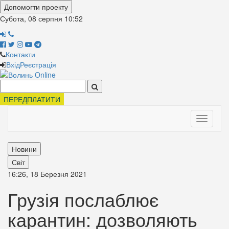
Допомогти проекту
Субота, 08 серпня
10:52
Контакти
Вхід
Реєстрація
Поиск:
ПЕРЕДПЛАТИТИ
Toggle
navigati
Новини
Світ
16:26, 18 Березня 2021
Грузія послаблює
карантин: дозволяють