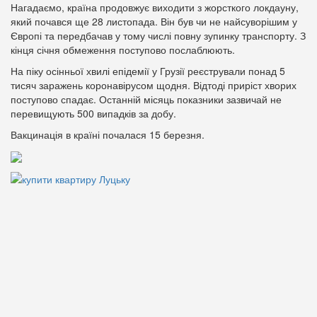
Нагадаємо, країна продовжує виходити з жорсткого локдауну,
який почався ще 28 листопада. Він був чи не найсуворішим у
Європі та передбачав у тому числі повну зупинку транспорту. З
кінця січня обмеження поступово послаблюють.
На піку осінньої хвилі епідемії у Грузії реєстрували понад 5
тисяч заражень коронавірусом щодня. Відтоді приріст хворих
поступово спадає. Останній місяць показники зазвичай не
перевищують 500 випадків за добу.
Вакцинація в країні почалася 15 березня.