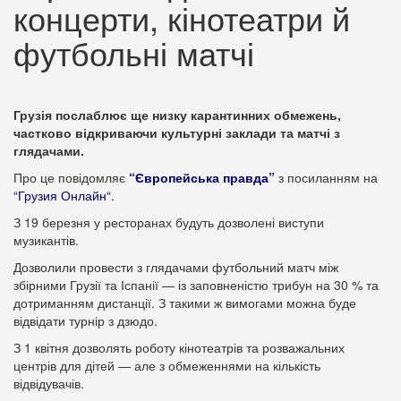
концерти, кінотеатри й
футбольні матчі
Грузія послаблює ще низку карантинних обмежень,
частково відкриваючи культурні заклади та матчі з
глядачами.
Про це повідомляє
“Європейська правда”
з посиланням на
“
Грузия Онлайн
“.
З 19 березня у ресторанах будуть дозволені виступи
музикантів.
Дозволили провести з глядачами футбольний матч між
збірними Грузії та Іспанії — із заповненістю трибун на 30 % та
дотриманням дистанції. З такими ж вимогами можна буде
відвідати турнір з дзюдо.
З 1 квітня дозволять роботу кінотеатрів та розважальних
центрів для дітей — але з обмеженнями на кількість
відвідувачів.