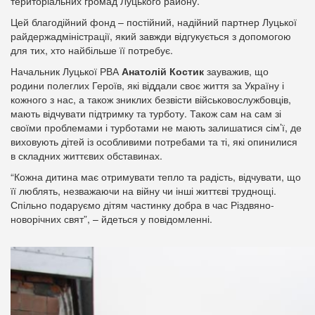
територіальних громад Луцького району.
Цей благодійний фонд – постійний, надійний партнер Луцької
райдержадміністрації, який завжди відгукується з допомогою
для тих, хто найбільше її потребує.
Начальник Луцької РВА
Анатолій Костик
зауважив, що
родини полеглих Героїв, які віддали своє життя за Україну і
кожного з нас, а також зниклих безвісти військовослужбовців,
мають відчувати підтримку та турботу. Також сам на сам зі
своїми проблемами і турботами не мають залишатися сім’ї, де
виховують дітей із особливими потребами та ті, які опинилися
в складних життєвих обставинах.
“Кожна дитина має отримувати тепло та радість, відчувати, що
її люблять, незважаючи на війну чи інші життєві труднощі.
Спільно подаруємо дітям частинку добра в час Різдвяно-
новорічних свят”, – йдеться у повідомленні.