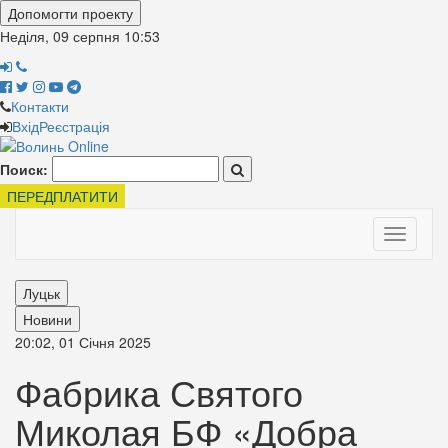
Допомогти проекту
Неділя, 09 серпня
10:53
Контакти
Вхід
Реєстрація
Поиск:
ПЕРЕДПЛАТИТИ
Toggle
navigati
Луцьк
Новини
20:02, 01 Січня 2025
Фабрика Святого
Миколая БФ «Добра