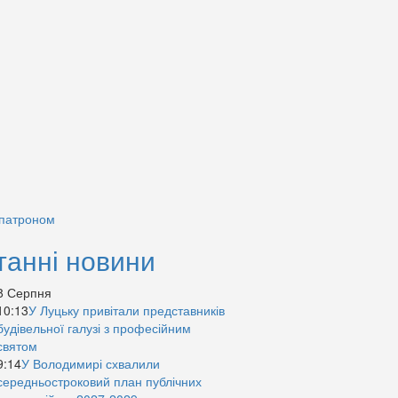
 патроном
танні новини
8 Серпня
10:13
У Луцьку привітали представників
будівельної галузі з професійним
святом
9:14
У Володимирі схвалили
середньостроковий план публічних