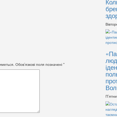
Кол
бре
здо
Вівтор
«Па
люд
иметься.
Обов’язкові поля позначені
*
іде
пол
про
Вол
П’ятни