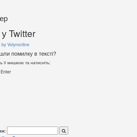
тер
у Twitter
 by Volynonline
шли помилку в тексті?
ть її мишкою та натисніть:
+
Enter
ск: