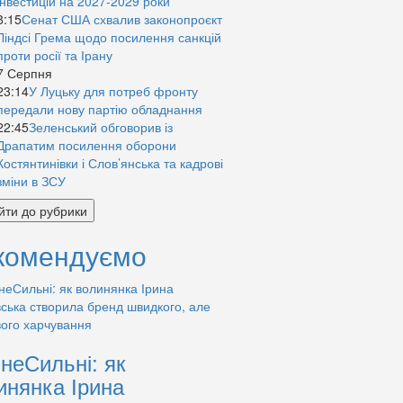
інвестицій на 2027-2029 роки
8:15
Сенат США схвалив законопроєкт
Ліндсі Грема щодо посилення санкцій
проти росії та Ірану
7 Серпня
23:14
У Луцьку для потреб фронту
передали нову партію обладнання
22:45
Зеленський обговорив із
Драпатим посилення оборони
Костянтинівки і Слов’янська та кадрові
зміни в ЗСУ
йти до рубрики
комендуємо
знеСильні: як
инянка Ірина