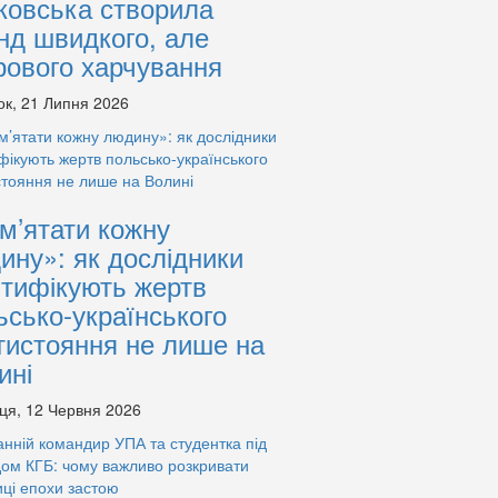
ковська створила
нд швидкого, але
рового харчування
ок, 21 Липня 2026
м’ятати кожну
ину»: як дослідники
нтифікують жертв
ьсько-українського
тистояння не лише на
ині
ця, 12 Червня 2026