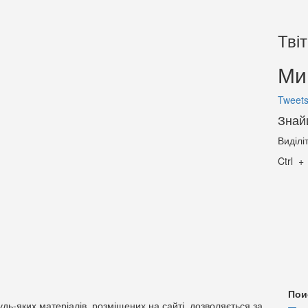
Тві
Ми 
Tweets
Знай
Виділі
Ctrl
Пои
дь-яких матеріалів, розміщених на сайті, дозволяється за