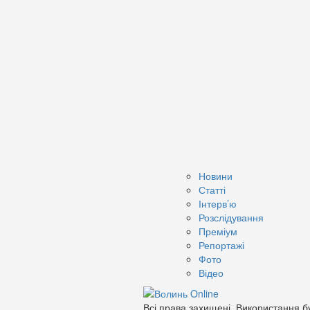
Новини
Статті
Інтерв’ю
Розслідування
Преміум
Репортажі
Фото
Відео
Всі права захищені. Використання бу