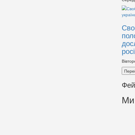
Сво
пол
дос
рос
Вівтор
Пере
Фей
Ми