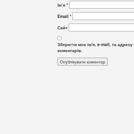
Ім’я
*
Email
*
Сайт
Зберегти моє ім'я, e-mail, та адре
коментарів.