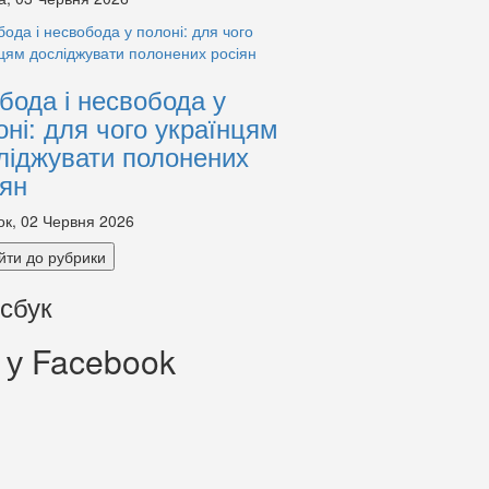
бода і несвобода у
оні: для чого українцям
ліджувати полонених
іян
ок, 02 Червня 2026
йти до рубрики
сбук
 у Facebook