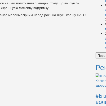
ся на цей позитивний сценарій, тому що він був би
Україні усю можливу підтримку.
ажає малоймовірним напад росії на якусь країну НАТО.
Пере
Ре
#Бі
вол