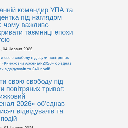
анній командир УПА та
дентка під наглядом
: чому важливо
кривати таємниці епохи
тою
, 04 Червня 2026
ти свою свободу під
ки повітряних тривог:
ижковий
енал-2026» об’єднав
тисяч відвідувачів та
 подій
а, 03 Червня 2026