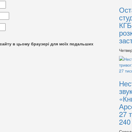
Ост
сту
КГБ
роз
зас
су сайту в цьому браузері для моїх подальших
Четвер
Нес
зву
«Кн
Арс
27 
240
Серед