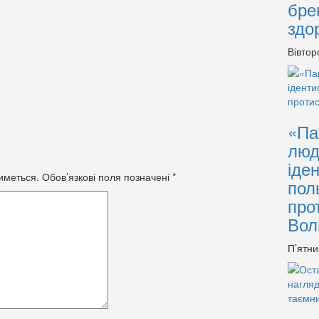
бре
здо
Вівтор
«Па
люд
іде
иметься.
Обов’язкові поля позначені
*
пол
про
Вол
П’ятни