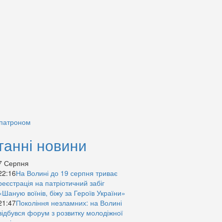
 патроном
танні новини
7 Серпня
22:16
На Волині до 19 серпня триває
реєстрація на патріотичний забіг
«Шаную воїнів, біжу за Героїв України»
21:47
Покоління незламних: на Волині
відбувся форум з розвитку молодіжної