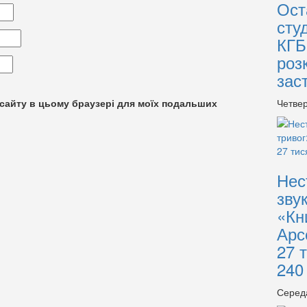
Ост
сту
КГБ
роз
зас
су сайту в цьому браузері для моїх подальших
Четвер
Нес
зву
«Кн
Арс
27 
240
Серед