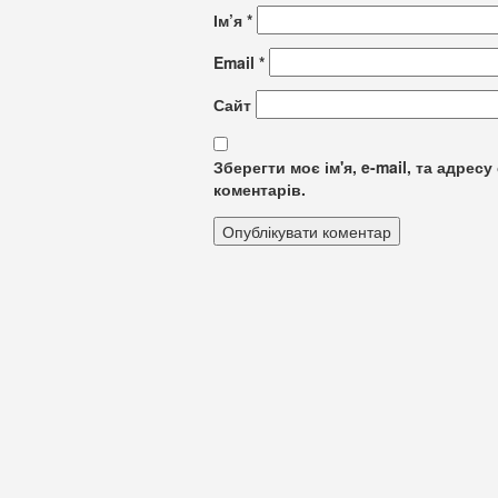
Ім’я
*
Email
*
Сайт
Зберегти моє ім'я, e-mail, та адре
коментарів.