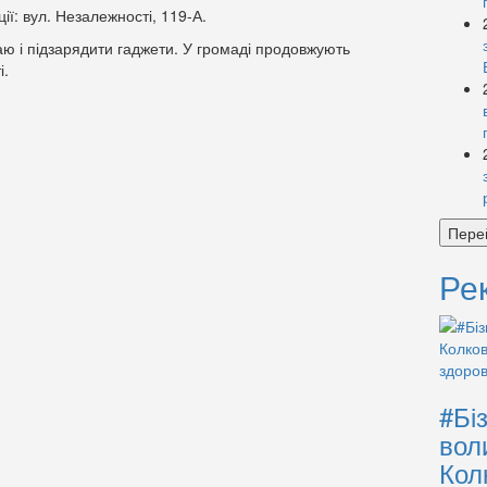
ії: вул. Незалежності, 119-А.
чаю і підзарядити гаджети. У громаді продовжують
і.
Пере
Ре
#Бі
вол
Кол