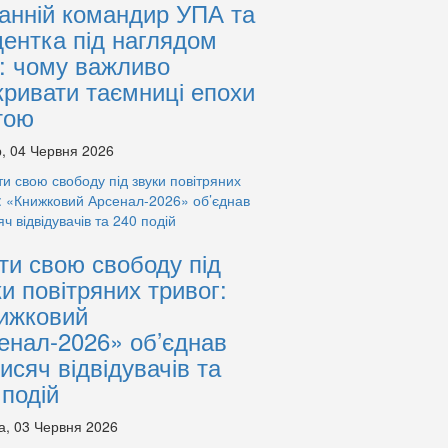
анній командир УПА та
дентка під наглядом
: чому важливо
кривати таємниці епохи
тою
, 04 Червня 2026
ти свою свободу під
ки повітряних тривог:
ижковий
енал-2026» об’єднав
тисяч відвідувачів та
 подій
а, 03 Червня 2026