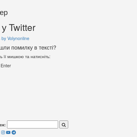
тер
у Twitter
 by Volynonline
шли помилку в тексті?
ть її мишкою та натисніть:
+
Enter
ск: