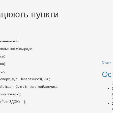
ацюють пункти
езламності.
ельської міськради.
сті:
Стати
на);
Ос
а);
верх, вул. Незалежності, 73 ;
ї лікарні біля літнього майданчика;
 2-й поверх);
2 (біля ЗДО№11).