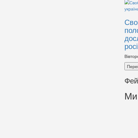
Сво
пол
дос
рос
Вівтор
Пере
Фей
Ми