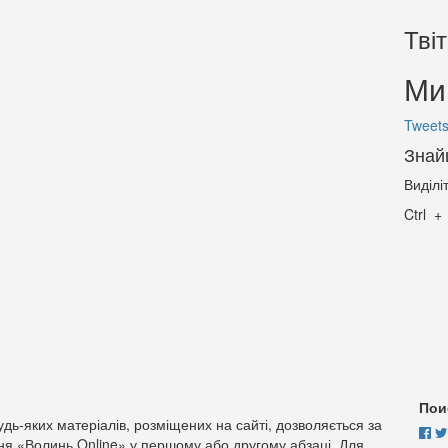
Тві
Ми 
Tweets
Знай
Виділі
Ctrl
Пои
дь-яких матеріалів, розміщених на сайті, дозволяється за
ня «Волинь Online» у першому або другому абзаці. Для