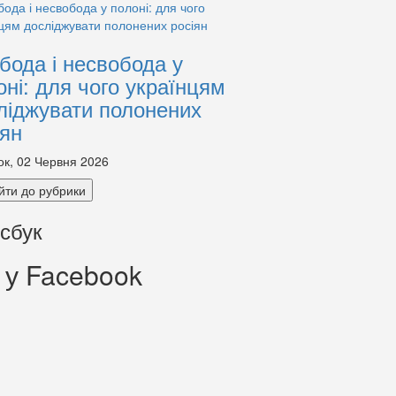
бода і несвобода у
оні: для чого українцям
ліджувати полонених
іян
ок, 02 Червня 2026
йти до рубрики
сбук
 у Facebook