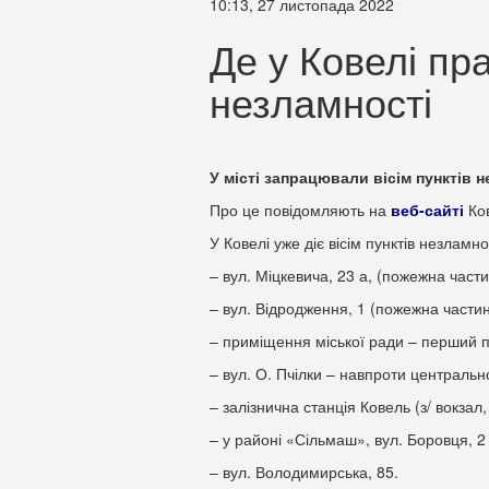
10:13, 27 листопада 2022
Де у Ковелі пр
незламності
У місті запрацювали вісім пунктів н
Про це повідомляють на
веб-сайті
Ков
У Ковелі уже діє вісім пунктів незламно
– вул. Міцкевича, 23 а, (пожежна части
– вул. Відродження, 1 (пожежна частин
– приміщення міської ради – перший по
– вул. О. Пчілки – навпроти центрально
– залізнична станція Ковель (з/ вокзал,
– у районі «Сільмаш», вул. Боровця, 
– вул. Володимирська, 85.