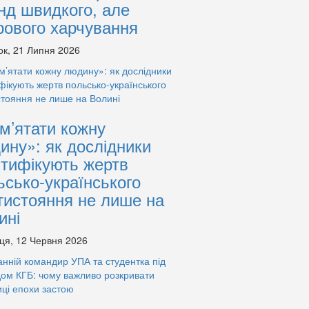
нд швидкого, але
рового харчування
ок, 21 Липня 2026
м’ятати кожну
ину»: як дослідники
нтифікують жертв
ьсько-українського
тистояння не лише на
ині
ця, 12 Червня 2026