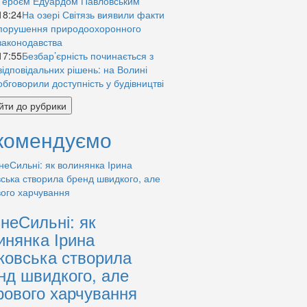
Героєм Едуардом Павловським
18:24
На озері Світязь виявили факти
порушення природоохоронного
законодавства
17:55
Безбар’єрність починається з
відповідальних рішень: на Волині
обговорили доступність у будівництві
йти до рубрики
комендуємо
знеСильні: як
инянка Ірина
ковська створила
нд швидкого, але
рового харчування