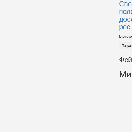
Сво
пол
дос
рос
Вівтор
Пере
Фей
Ми