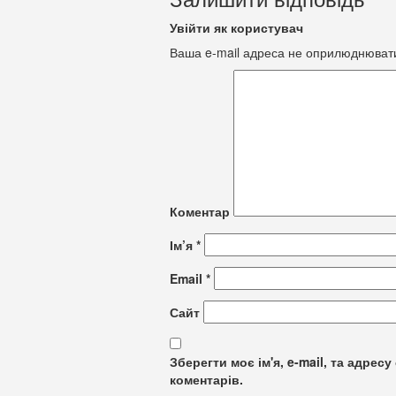
Увійти як користувач
Ваша e-mail адреса не оприлюднюват
Коментар
Ім’я
*
Email
*
Сайт
Зберегти моє ім'я, e-mail, та адре
коментарів.