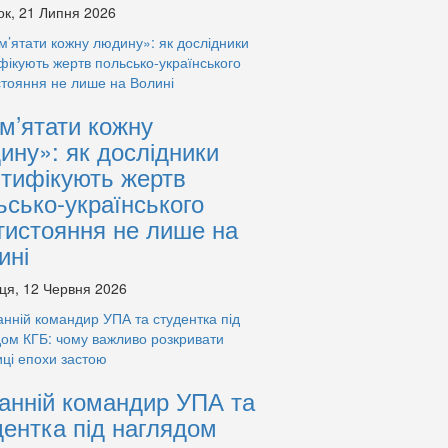
ок, 21 Липня 2026
м’ятати кожну
ину»: як дослідники
нтифікують жертв
ьсько-українського
тистояння не лише на
ині
ця, 12 Червня 2026
анній командир УПА та
дентка під наглядом