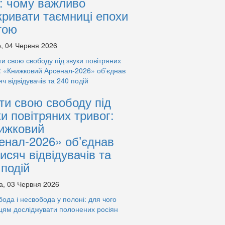
: чому важливо
кривати таємниці епохи
тою
, 04 Червня 2026
ти свою свободу під
ки повітряних тривог:
ижковий
енал-2026» об’єднав
тисяч відвідувачів та
 подій
а, 03 Червня 2026