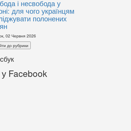
бода і несвобода у
оні: для чого українцям
ліджувати полонених
іян
ок, 02 Червня 2026
йти до рубрики
сбук
 у Facebook