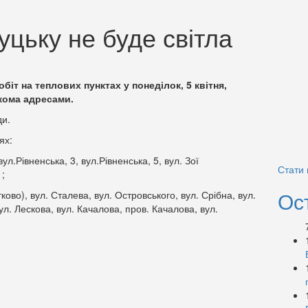
уцьку не буде світла
обіт на теплових пунктах у понеділок, 5 квітня,
кома адресами.
ди.
ях:
вул.Рівненська, 3, вул.Рівненська, 5, вул. Зої
Стати
1;
Ос
ково), вул. Сталева, вул. Островського, вул. Срібна, вул.
вул. Лескова, вул. Качалова, пров. Качалова, вул.