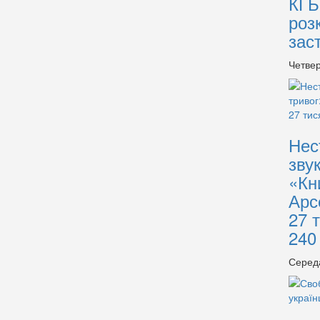
КГБ
роз
зас
Четвер
Нес
зву
«Кн
Арс
27 
240
Серед