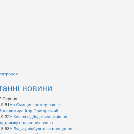
 патроном
танні новини
7 Серпня
19:51
На Сумщині помер воїн із
Володимира Ігор Пригарський
19:22
У Ковелі відбудеться акція на
підтримку полонених воїнів
18:53
У Луцьку відбудеться прощання з