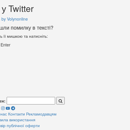
у Twitter
 by Volynonline
шли помилку в тексті?
ть її мишкою та натисніть:
+
Enter
ск:
 нас
Контакти
Рекламодавцям
вила використання
вір публічної оферти