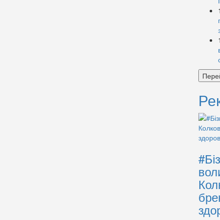
Пере
Ре
#Бі
вол
Кол
бре
здо