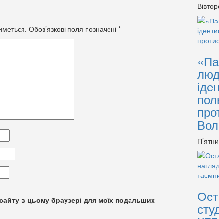
Вівтор
иметься.
Обов’язкові поля позначені
*
«Па
люд
іде
пол
про
Вол
П’ятни
Ост
су сайту в цьому браузері для моїх подальших
сту