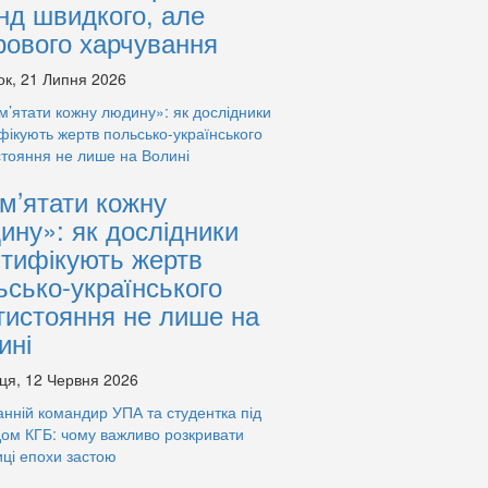
нд швидкого, але
рового харчування
ок, 21 Липня 2026
м’ятати кожну
ину»: як дослідники
нтифікують жертв
ьсько-українського
тистояння не лише на
ині
ця, 12 Червня 2026