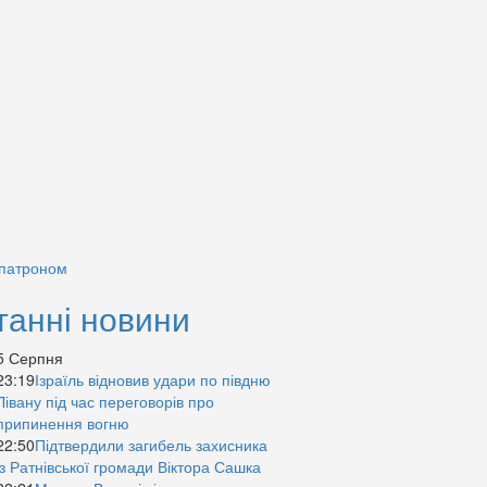
 патроном
танні новини
5 Серпня
23:19
Ізраїль відновив удари по півдню
Лівану під час переговорів про
припинення вогню
22:50
Підтвердили загибель захисника
із Ратнівської громади Віктора Сашка