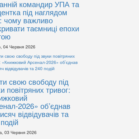
анній командир УПА та
дентка під наглядом
: чому важливо
кривати таємниці епохи
тою
, 04 Червня 2026
ти свою свободу під
ки повітряних тривог:
ижковий
енал-2026» об’єднав
тисяч відвідувачів та
 подій
а, 03 Червня 2026