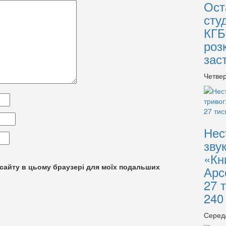
Ост
сту
КГБ
роз
зас
Четвер
Нес
зву
«Кн
су сайту в цьому браузері для моїх подальших
Арс
27 
240
Серед