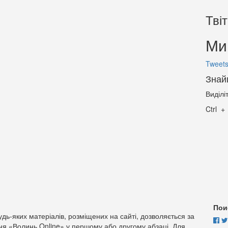
Тві
Ми 
Tweets
Знай
Виділі
Ctrl
Пои
дь-яких матеріалів, розміщених на сайті, дозволяється за
ня «Волинь Online» у першому або другому абзаці. Для