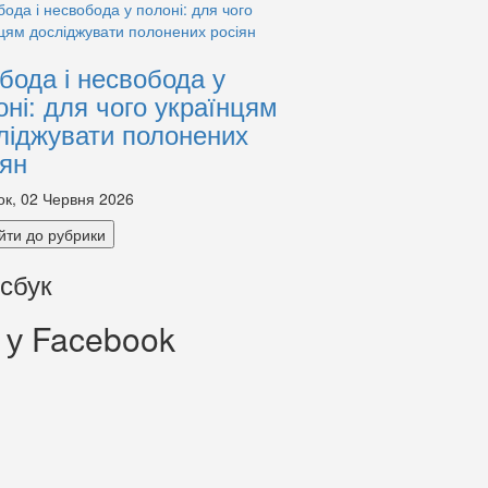
бода і несвобода у
оні: для чого українцям
ліджувати полонених
іян
ок, 02 Червня 2026
йти до рубрики
сбук
 у Facebook