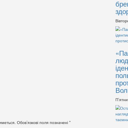
бре
здо
Вівтор
«Па
люд
іде
пол
про
Вол
П’ятни
иметься.
Обов’язкові поля позначені
*