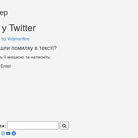
тер
у Twitter
 by Volynonline
шли помилку в тексті?
ть її мишкою та натисніть:
+
Enter
ск: