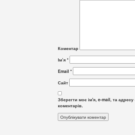
Коментар
Ім’я
*
Email
*
Сайт
Зберегти моє ім'я, e-mail, та адре
коментарів.