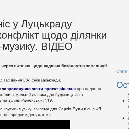
іс у Луцькраду
конфлікт щодо ділянки
-музику. ВІДЕО
ь через питання щодо надання безоплатно земельної
Стати
с засідання 38-ї сесії міськради.
Ос
к
запропонував зняти проект рішення
про надання
енди земельної ділянки для будівництва та
на вулиці Рівненській, 119.
та крутить музику, зокрема для
Сергія Були
пісню «Я
 мене народним депутатом».