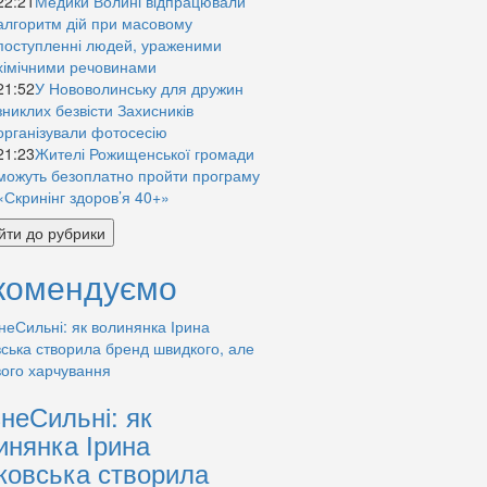
22:21
Медики Волині відпрацювали
алгоритм дій при масовому
поступленні людей, ураженими
хімічними речовинами
21:52
У Нововолинську для дружин
зниклих безвісти Захисників
організували фотосесію
21:23
Жителі Рожищенської громади
можуть безоплатно пройти програму
«Скринінг здоров’я 40+»
йти до рубрики
комендуємо
знеСильні: як
инянка Ірина
ковська створила