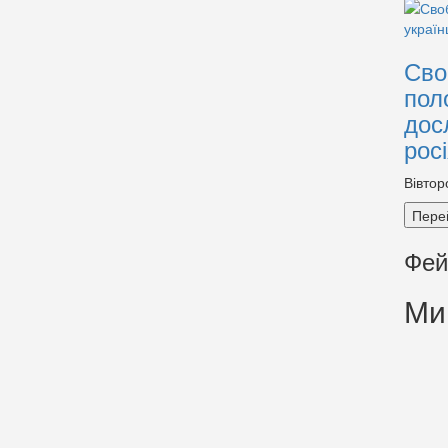
Сво
пол
дос
рос
Вівтор
Пере
Фей
Ми