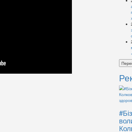
Пере
Ре
#Бі
вол
Кол