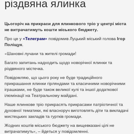
різдвяна ялинка
Цьогоріч на прикраси для ялинкового тріо у центрі міста
не витрачатимуть кошти міського бюджету.
Про це у
«Телеграм»
повідомив Луцький міський голова
Ігор
Поліщук
.
«Шановні лучани та жителі громади!
Багато запитань надходить щодо новорічної ялинки та
різдвяного містечка.
Повідомляю, що цього року не буде традиційного
прикрашання ялинки гірляндами та класичними новорічними
іграшками, не буде також великої кулі та іншої додаткової
ілюмінації на Театральному майдані.
Наше ялинкове тріо прикрасять прикрасами патріотичної та
духовної тематики, які власноруч виготовлять діти та викладачі
мистецьких закладів та гуртків громади.
Жодних коштів міського бюджету на вищевказані цілі не
витрачатимуть», – йдеться у повідомленні.