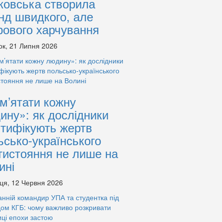
ковська створила
нд швидкого, але
рового харчування
ок, 21 Липня 2026
м’ятати кожну
ину»: як дослідники
нтифікують жертв
ьсько-українського
тистояння не лише на
ині
ця, 12 Червня 2026