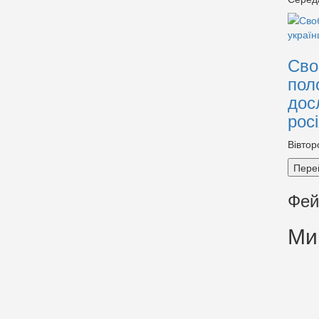
Сво
пол
дос
рос
Вівтор
Пере
Фей
Ми