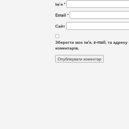
Ім’я
*
Email
*
Сайт
Зберегти моє ім'я, e-mail, та адре
коментарів.