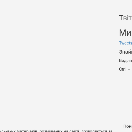
Тві
Ми 
Tweets
Знай
Виділі
Ctrl
Пои
дь-яких матеріалів, розміщених на сайті, дозволяється за