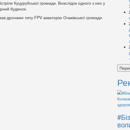
бстріли Куцурубської громади. Внаслідок одного з них у
ирний будинок.
кував дронами типу FPV акваторію Очаківської громади.
Пере
Ре
#Бі
вол