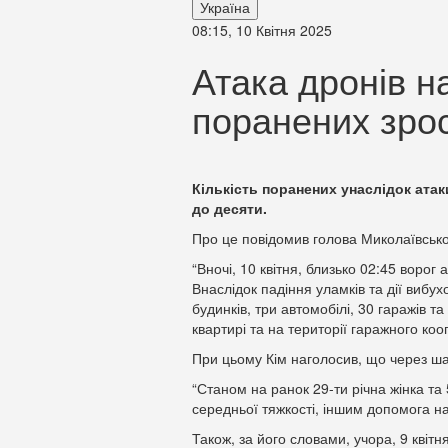
Україна
08:15, 10 Квітня 2025
Атака дронів на
поранених зро
Кількість поранених унаслідок ат
до десяти.
Про це повідомив голова Миколаївсько
“Вночі, 10 квітня, близько 02:45 воро
Внаслідок падіння уламків та дії вибу
будинків, три автомобілі, 30 гаражів т
квартирі та на території гаражного коо
При цьому Кім наголосив, що через ша
“Станом на ранок 29-ти річна жінка та 
середньої тяжкості, іншим допомога на
Також, за його словами, учора, 9 квітня