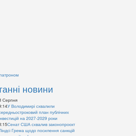
 патроном
танні новини
8 Серпня
9:14
У Володимирі схвалили
середньостроковий план публічних
інвестицій на 2027-2029 роки
8:15
Сенат США схвалив законопроєкт
Ліндсі Грема щодо посилення санкцій