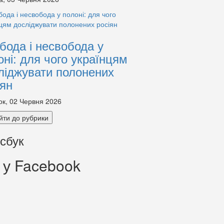
бода і несвобода у
оні: для чого українцям
ліджувати полонених
іян
ок, 02 Червня 2026
йти до рубрики
сбук
 у Facebook