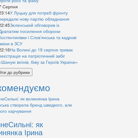
проти росії та Ірану
7 Серпня
23:14
У Луцьку для потреб фронту
передали нову партію обладнання
22:45
Зеленський обговорив із
Драпатим посилення оборони
Костянтинівки і Слов’янська та кадрові
зміни в ЗСУ
22:16
На Волині до 19 серпня триває
реєстрація на патріотичний забіг
«Шаную воїнів, біжу за Героїв України»
йти до рубрики
комендуємо
знеСильні: як
инянка Ірина