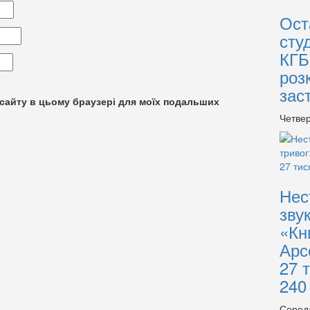
Ост
сту
КГБ
роз
зас
су сайту в цьому браузері для моїх подальших
Четвер
Нес
зву
«Кн
Арс
27 
240
Серед