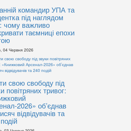
анній командир УПА та
дентка під наглядом
: чому важливо
кривати таємниці епохи
тою
, 04 Червня 2026
ти свою свободу під
ки повітряних тривог:
ижковий
енал-2026» об’єднав
тисяч відвідувачів та
 подій
а, 03 Червня 2026