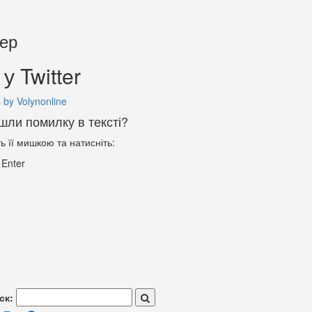
тер
у Twitter
 by Volynonline
шли помилку в тексті?
ть її мишкою та натисніть:
+
Enter
ск: