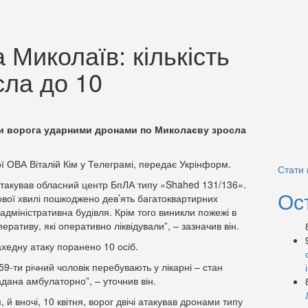
 Миколаїв: кількість
сла до 10
аки ворога ударними дронами по Миколаєву зросла
ї ОВА Віталій Кім у Телеграмі, передає Укрінформ.
Стати
г атакував обласний центр БпЛА типу «Shahed 131/136».
Ос
хової хвилі пошкоджено дев’ять багатоквартирних
а адміністративна будівля. Крім того виникли пожежі в
перативу, які оперативно ліквідували”, – зазначив він.
хедну атаку поранено 10 осіб.
59-ти річний чоловік перебувають у лікарні – стан
дана амбулаторно”, – уточнив він.
, й вночі, 10 квітня, ворог двічі атакував дронами типу