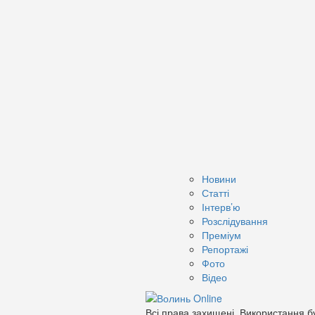
Новини
Статті
Інтерв’ю
Розслідування
Преміум
Репортажі
Фото
Відео
Всі права захищені. Використання бу