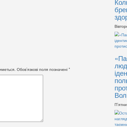
Кол
бре
здо
Вівтор
«Па
люд
иметься.
Обов’язкові поля позначені
*
іде
пол
про
Вол
П’ятни