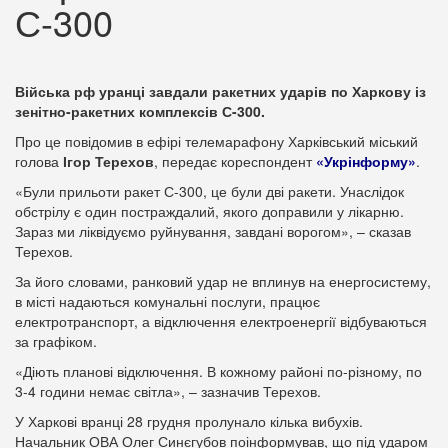
С-300
Війська рф уранці завдали ракетних ударів по Харкову із
зенітно-ракетних комплексів С-300.
Про це повідомив в ефірі телемарафону Харківський міський
голова
Ігор Терехов
, передає кореспондент
«Укрінформу»
.
«Були прильоти ракет С-300, це були дві ракети. Унаслідок
обстрілу є один постраждалий, якого доправили у лікарню.
Зараз ми ліквідуємо руйнування, завдані ворогом», – сказав
Терехов.
За його словами, ранковий удар не вплинув на енергосистему,
в місті надаються комунальні послуги, працює
електротранспорт, а відключення електроенергії відбуваються
за графіком.
«Діють планові відключення. В кожному районі по-різному, по
3-4 години немає світла», – зазначив Терехов.
У Харкові вранці 28 грудня пролунало кілька вибухів.
Начальник ОВА Олег Синєгубов поінформував, що під ударом