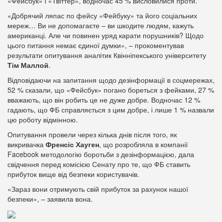
«Фейсбук» і «Твіттер», водночас 45 % висловилися проти.
«Добрячий ляпас по фейсу «Фейбуку» та його соціальних
мереж… Ви не допомагаєте – ви шкодите людям, кажуть
американці. Але чи повинен уряд карати порушників? Щодо
цього питання немає єдиної думки», – прокоментував
результати опитування аналітик Квінніпекського університету
Тім Маллой
.
Відповідаючи на запитання щодо дезінформації в соцмережах,
52 % сказали, що «Фейсбук» погано бореться з фейками, 27 %
вважають, що він робить це не дуже добре. Водночас 12 %
гадають, що ФБ справляється з цим добре, і лише 1 % назвали
цю роботу відмінною.
Опитування провели через кілька днів після того, як
викривачка
Френсіс Хауген
, що розробляла в компанії
Facebook методологію боротьби з дезінформацією, дала
свідчення перед комісією Сенату про те, що ФБ ставить
прибуток вище від безпеки користувачів.
«Зараз вони отримують свій прибуток за рахунок нашої
безпеки», – заявила вона.