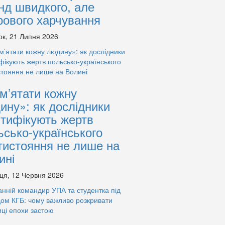
нд швидкого, але
рового харчування
ок, 21 Липня 2026
м’ятати кожну
ину»: як дослідники
нтифікують жертв
ьсько-українського
тистояння не лише на
ині
ця, 12 Червня 2026