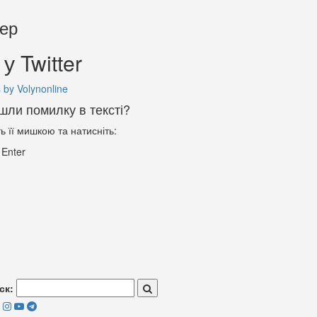
тер
у Twitter
 by Volynonline
шли помилку в тексті?
ть її мишкою та натисніть:
+
Enter
ск: