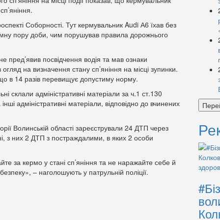
о сп’яніння на місці події показав, що кермувальник
сп’яніння.
роспекті Соборності. Тут кермувальник Audi А6 їхав без
темну пору доби, чим порушував правила дорожнього
 не пред’явив посвідчення водія та мав ознаки
 огляд на визначення стану сп’яніння на місці зупинки.
 що в 14 разів перевищує допустиму норму.
льні склали адміністративні матеріали за ч.1 ст.130
 інші адміністративні матеріали, відповідно до вчинених
Пере
Ре
орії Волинській області зареєстрували 24 ДТП через
і, з них 2 ДТП з постраждалими, в яких 2 особи
айте за кермо у стані сп’яніння та не наражайте себе й
безпеку», – наголошують у патрульній поліції.
#Бі
вол
Кол