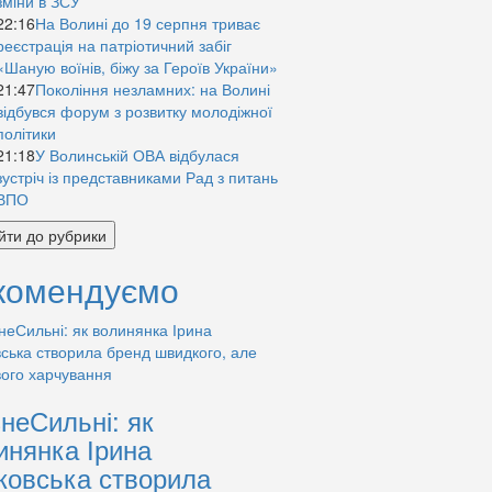
зміни в ЗСУ
22:16
На Волині до 19 серпня триває
реєстрація на патріотичний забіг
«Шаную воїнів, біжу за Героїв України»
21:47
Покоління незламних: на Волині
відбувся форум з розвитку молодіжної
політики
21:18
У Волинській ОВА відбулася
зустріч із представниками Рад з питань
ВПО
йти до рубрики
комендуємо
знеСильні: як
инянка Ірина
ковська створила