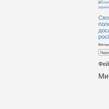
Сво
пол
дос
рос
Вівтор
Пере
Фей
Ми