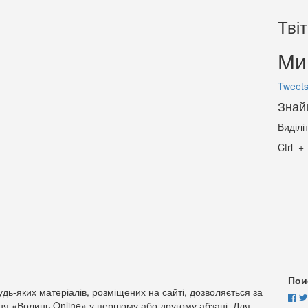
Тві
Ми 
Tweets
Знай
Виділі
Ctrl
Пои
дь-яких матеріалів, розміщених на сайті, дозволяється за
ня «Волинь Online» у першому або другому абзаці. Для