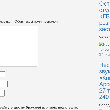
Ост
сту
КГБ
роз
иметься.
Обов’язкові поля позначені
*
зас
Четвер
Нес
зву
«Кн
Арс
27 
240
Серед
су сайту в цьому браузері для моїх подальших