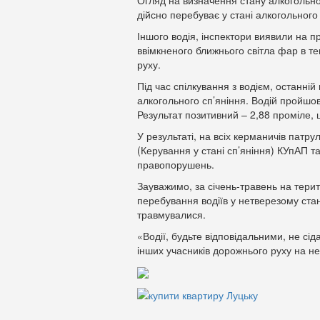
Огляд на визначення стану алкогольног
дійсно перебуває у стані алкогольного 
Іншого водія, інспектори виявили на п
ввімкненого ближнього світла фар в 
руху.
Під час спілкування з водієм, останній
алкогольного сп’яніння. Водій пройшов
Результат позитивний – 2,88 проміле,
У результаті, на всіх керманичів патру
(Керування у стані сп’яніння) КУпАП та
правопорушень.
Зауважимо, за січень-травень на терит
перебування водіїв у нетверезому стан
травмувалися.
«Водії, будьте відповідальними, не сід
інших учасників дорожнього руху на не