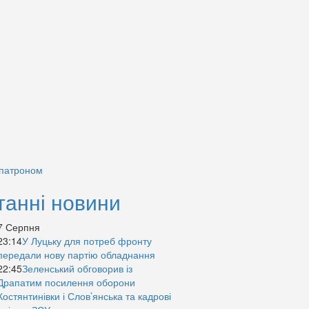
 патроном
танні новини
7 Серпня
23:14
У Луцьку для потреб фронту
передали нову партію обладнання
22:45
Зеленський обговорив із
Драпатим посилення оборони
Костянтинівки і Слов’янська та кадрові