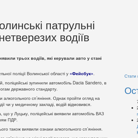
волинські патрульні
нетверезих водіїв
иявили трьох водіїв, які керували авто у стані
льної поліції Волинської області у
«Фейсбук»
.
Стати
кій, поліцейські зупинили автомобіль Dacia Sandero, в
Ос
могам державного стандарту.
и алкогольного сп’яніння. Однак пройти огляд на
дії чи у медичному закладі, водій відмовився.
 що у Луцьку, поліцейські виявили автомобіль ВАЗ
нням ПДР.
нього також виявили ознаки алкогольного сп’яніння.