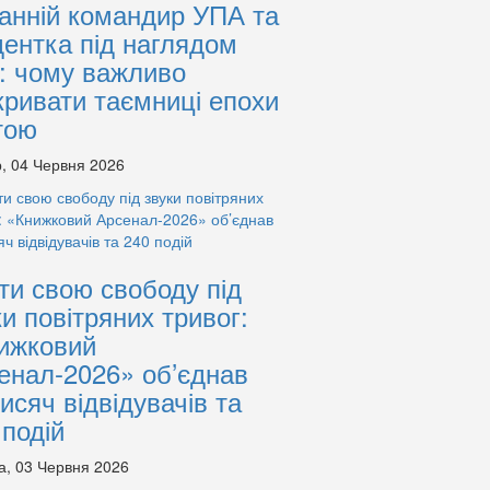
анній командир УПА та
дентка під наглядом
: чому важливо
кривати таємниці епохи
тою
, 04 Червня 2026
ти свою свободу під
ки повітряних тривог:
ижковий
енал-2026» об’єднав
тисяч відвідувачів та
 подій
а, 03 Червня 2026