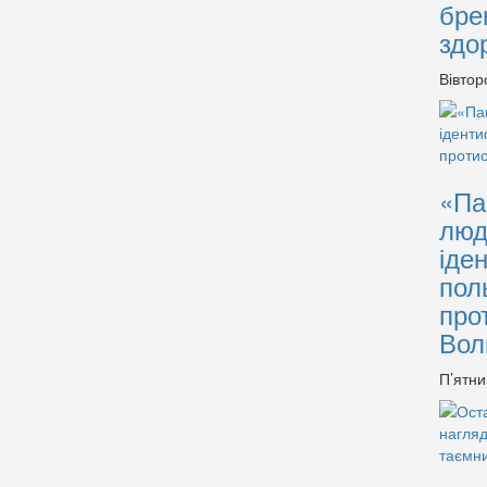
бре
здо
Вівтор
«Па
люд
іде
пол
про
Вол
П’ятни