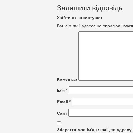
Залишити відповідь
Увійти як користувач
Ваша e-mail адреса не оприлюднюват
Коментар
Ім’я
*
Email
*
Сайт
Зберегти моє ім'я, e-mail, та адре