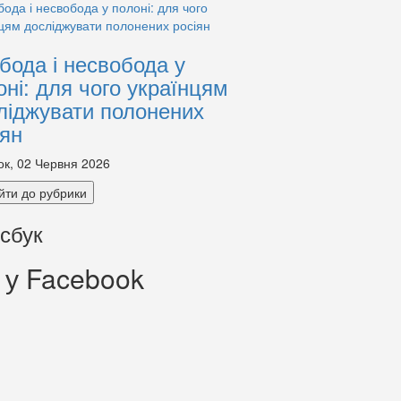
бода і несвобода у
оні: для чого українцям
ліджувати полонених
іян
ок, 02 Червня 2026
йти до рубрики
сбук
 у Facebook