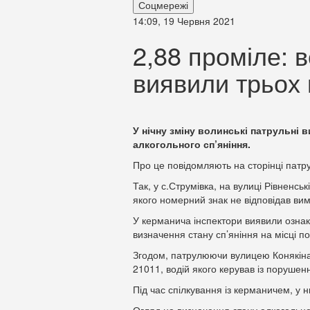
Соцмережі
14:09, 19 Червня 2021
2,88 проміле: 
виявили трьох 
У нічну зміну волинські патрульні в
алкогольного сп’яніння.
Про це повідомляють на сторінці патру
Так, у с.Струмівка, на вулиці Рівненсь
якого номерний знак не відповідав ви
У керманича інспектори виявили ознак
визначення стану сп’яніння на місці по
Згодом, патрулюючи вулицею Конякіна,
21011, водій якого керував із поруше
Під час спілкування із керманичем, у 