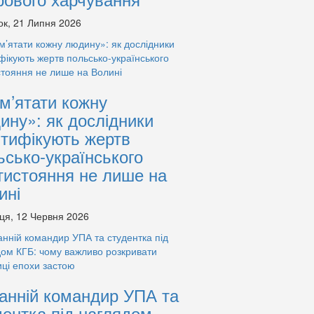
ок, 21 Липня 2026
м’ятати кожну
ину»: як дослідники
нтифікують жертв
ьсько-українського
тистояння не лише на
ині
ця, 12 Червня 2026
анній командир УПА та
дентка під наглядом