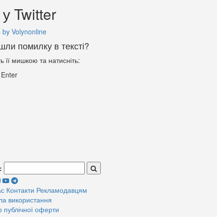
у Twitter
 by Volynonline
шли помилку в тексті?
ть її мишкою та натисніть:
+
Enter
:
ас
Контакти
Рекламодавцям
ла використання
р публічної оферти