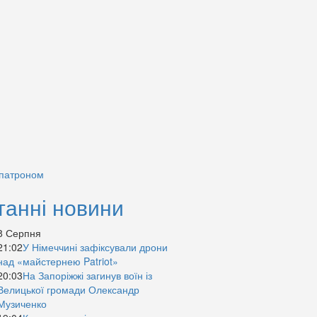
 патроном
танні новини
8 Серпня
21:02
У Німеччині зафіксували дрони
над «майстернею Patriot»
20:03
На Запоріжжі загинув воїн із
Велицької громади Олександр
Музиченко