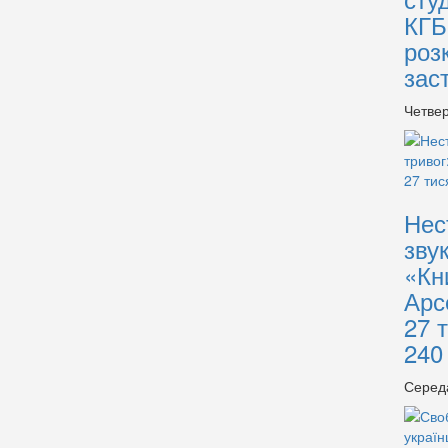
КГБ
роз
зас
Четвер
Нес
зву
«Кн
Арс
27 
240
Серед