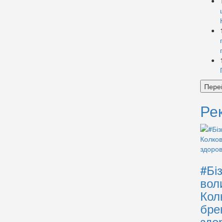
Пере
Ре
#Бі
вол
Кол
бре
здо