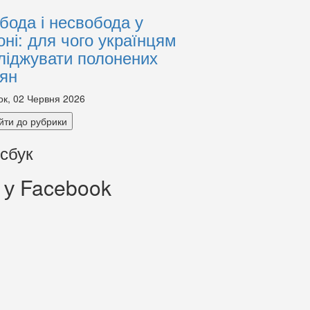
бода і несвобода у
оні: для чого українцям
ліджувати полонених
іян
ок, 02 Червня 2026
йти до рубрики
сбук
 у Facebook