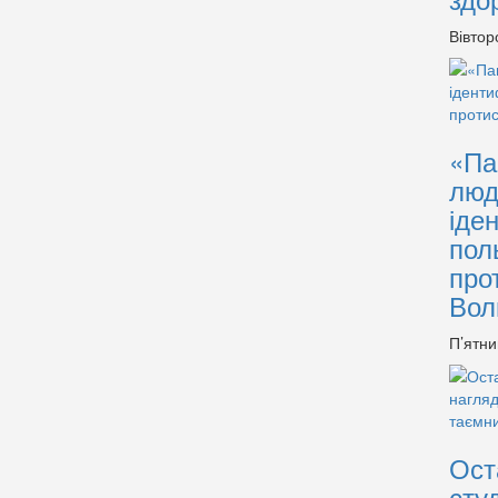
Вівтор
«Па
люд
іде
пол
про
Вол
П’ятни
Ост
сту