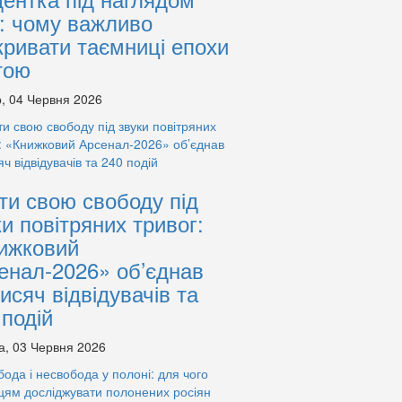
: чому важливо
кривати таємниці епохи
тою
, 04 Червня 2026
ти свою свободу під
ки повітряних тривог:
ижковий
енал-2026» об’єднав
тисяч відвідувачів та
 подій
а, 03 Червня 2026