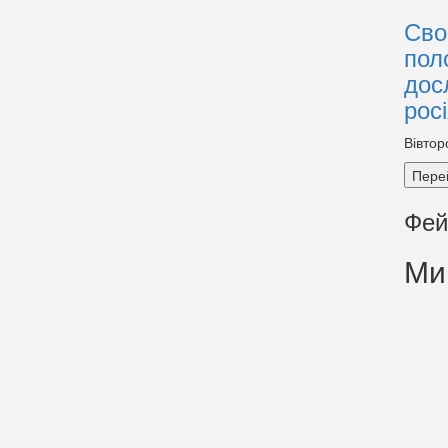
Сво
пол
дос
рос
Вівтор
Пере
Фей
Ми