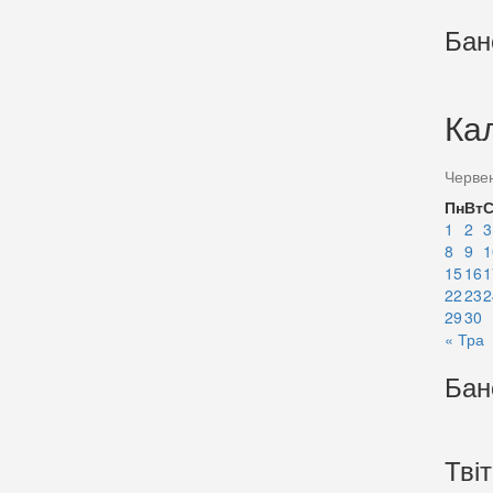
Бан
Ка
Черве
Пн
Вт
1
2
3
8
9
1
15
16
1
22
23
2
29
30
« Тра
Бан
Тві