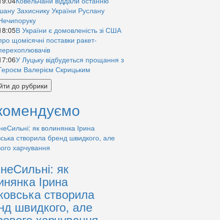
19:04
Ковельчани віддали останню
шану Захиснику України Руслану
Нечипоруку
18:05
В України є домовленість зі США
про щомісячні поставки ракет-
перехоплювачів
17:06
У Луцьку відбудеться прощання з
Героєм Валерієм Скрицьким
йти до рубрики
комендуємо
знеСильні: як
инянка Ірина
ковська створила
нд швидкого, але
рового харчування