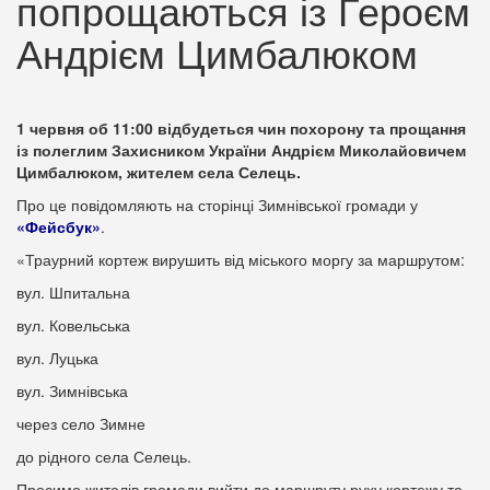
попрощаються із Героєм
Андрієм Цимбалюком
1 червня об 11:00 відбудеться чин похорону та прощання
із полеглим Захисником України Андрієм Миколайовичем
Цимбалюком, жителем села Селець.
Про це повідомляють на сторінці Зимнівської громади у
«Фейсбук»
.
«Траурний кортеж вирушить від міського моргу за маршрутом:
вул. Шпитальна
вул. Ковельська
вул. Луцька
вул. Зимнівська
через село Зимне
до рідного села Селець.
Просимо жителів громади вийти до маршруту руху кортежу та