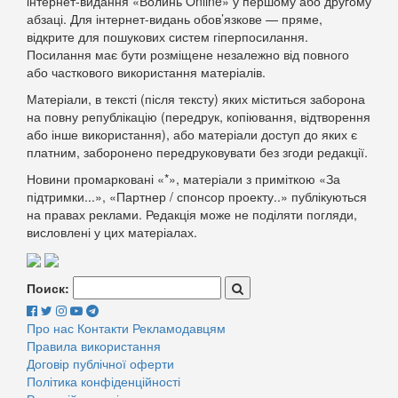
інтернет-видання «Волинь Online» у першому або другому
абзаці. Для інтернет-видань обов’язкове — пряме,
відкрите для пошукових систем гіперпосилання.
Посилання має бути розміщене незалежно від повного
або часткового використання матеріалів.
Матеріали, в тексті (після тексту) яких міститься заборона
на повну републікацію (передрук, копіювання, відтворення
або інше використання), або матеріали доступ до яких є
платним, заборонено передруковувати без згоди редакції.
Новини промарковані «*», матеріали з приміткою «За
підтримки...», «Партнер / спонсор проекту..» публікуються
на правах реклами. Редакція може не поділяти погляди,
висловлені у цих матеріалах.
Поиск:
Про нас
Контакти
Рекламодавцям
Правила використання
Договір публічної оферти
Політика конфіденційності