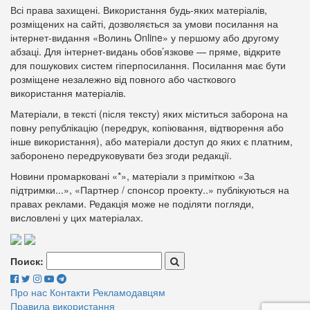
Всі права захищені. Використання будь-яких матеріалів,
розміщених на сайті, дозволяється за умови посилання на
інтернет-видання «Волинь Online» у першому або другому
абзаці. Для інтернет-видань обов’язкове — пряме, відкрите
для пошукових систем гіперпосилання. Посилання має бути
розміщене незалежно від повного або часткового
використання матеріалів.
Матеріали, в тексті (після тексту) яких міститься заборона на
повну републікацію (передрук, копіювання, відтворення або
інше використання), або матеріали доступ до яких є платним,
заборонено передруковувати без згоди редакції.
Новини промарковані «*», матеріали з приміткою «За
підтримки...», «Партнер / спонсор проекту..» публікуються на
правах реклами. Редакція може не поділяти погляди,
висловлені у цих матеріалах.
Поиск:
Про нас
Контакти
Рекламодавцям
Правила використання