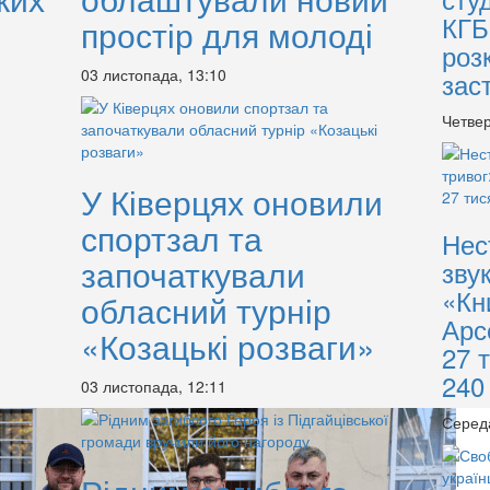
КГБ
простір для молоді
роз
03 листопада, 13:10
зас
Четвер
У Ківерцях оновили
спортзал та
Нес
започаткували
зву
«Кн
обласний турнір
Арс
«Козацькі розваги»
27 
240
03 листопада, 12:11
Серед