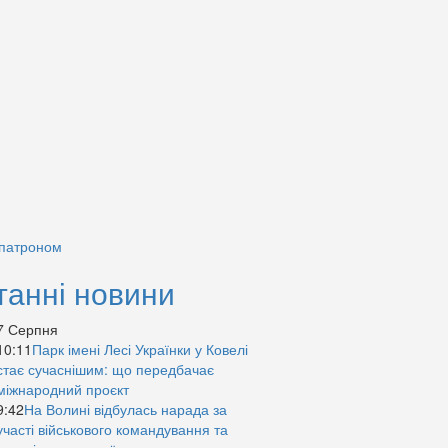
 патроном
танні новини
7 Серпня
10:11
Парк імені Лесі Українки у Ковелі
стає сучаснішим: що передбачає
міжнародний проєкт
9:42
На Волині відбулась нарада за
участі військового командування та