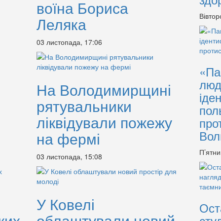
воїна Бориса
Вівтор
Леляка
03 листопада, 17:06
«Па
люд
На Володимирщині
іде
рятувальники
пол
ліквідували пожежу
про
Вол
на фермі
П’ятни
03 листопада, 15:08
У Ковелі
Ост
ких
облаштували новий
сту