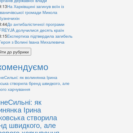
органів державної влади
9:13
На Харківщині загинув воїн із
Іваничівської громади Микола
Кузнечихін
8:44
До антибалістичної програми
FREYJA долучилися десять країн
8:15
Експертиза підтвердила загибель
Героя з Волині Івана Михалевича
йти до рубрики
комендуємо
знеСильні: як
инянка Ірина
ковська створила
нд швидкого, але
рового харчування