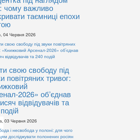
: чому важливо
кривати таємниці епохи
тою
, 04 Червня 2026
ти свою свободу під
ки повітряних тривог:
ижковий
енал-2026» об’єднав
тисяч відвідувачів та
 подій
а, 03 Червня 2026