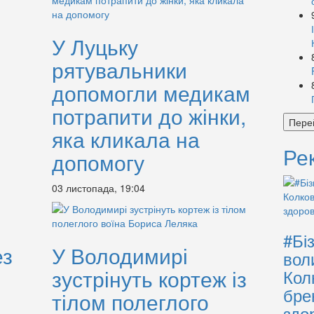
У Луцьку
рятувальники
допомогли медикам
потрапити до жінки,
Пере
яка кликала на
Ре
допомогу
03 листопада, 19:04
#Бі
ез
У Володимирі
вол
зустрінуть кортеж із
Кол
бре
тілом полеглого
здо