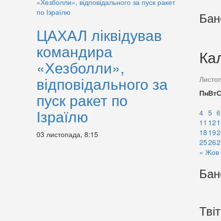
Бан
ЦАХАЛ ліквідував
командира
Ка
«Хезболли»,
відповідального за
Листо
Пн
Вт
пуск ракет по
Ізраїлю
4
5
6
11
12
1
18
19
2
03 листопада, 8:15
25
26
2
« Жов
Бан
Тві