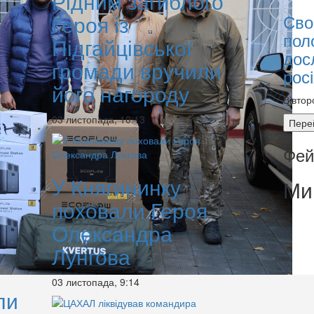
Рідним загиблого
Героя із
Сво
пол
Підгайцівської
дос
громади вручили
рос
його нагороду
Вівтор
03 листопада, 10:13
Пере
Фей
У Княгининку
Ми
поховали Героя
Олександра
Лунгова
03 листопада, 9:14
ли