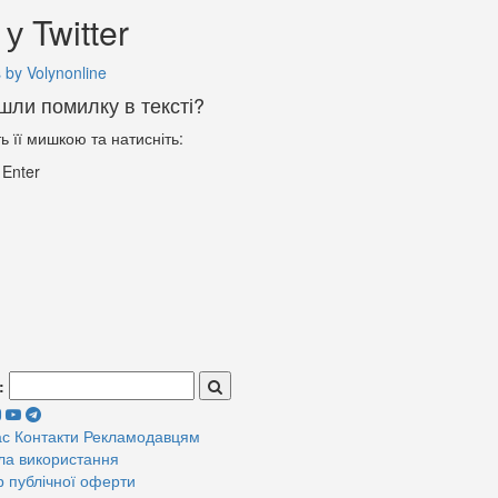
у Twitter
 by Volynonline
шли помилку в тексті?
ть її мишкою та натисніть:
+
Enter
:
ас
Контакти
Рекламодавцям
ла використання
р публічної оферти