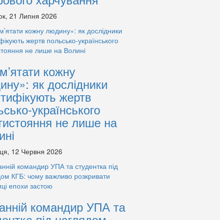
ок, 21 Липня 2026
м’ятати кожну
ину»: як дослідники
нтифікують жертв
ьсько-українського
тистояння не лише на
ині
ця, 12 Червня 2026
анній командир УПА та
дентка під наглядом