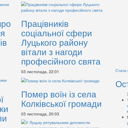
про
Працівників
ня
соціальної сфери
ів
Луцького району
вітали з нагоди
професійного свята
Стати
03 листопада, 22:01
Ос
Помер воїн із села
ї
Колківської громади
ки
03 листопада, 20:03
ли