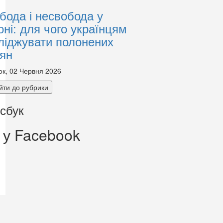
бода і несвобода у
оні: для чого українцям
ліджувати полонених
іян
ок, 02 Червня 2026
йти до рубрики
сбук
 у Facebook