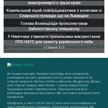
електроенергії з трьох країн
12 Травня, 11:12
Ковельський ліцей співпрацюватиме з колегами із
Славської громади, що на Львівщині
12 Травня, 10:13
Голова Волиньради проінспектував
Заболоттівську спецшколу
12 Травня, 9:14
У Німеччині з’явилися прихильники використання
ППО НАТО для захисту українського неба
12 Травня, 8:15
Всі права захищені. Використання будь-яких матеріалів,
розміщених на сайті, дозволяється за умови посилання на
інтернет-видання «Волинь Online» у першому або другому абзаці.
Для інтернет-видань обов’язкове — пряме, відкрите для
пошукових систем гіперпосилання. Посилання має бути
розміщене незалежно від повного або часткового використання
матеріалів.
Матеріали, в тексті (після тексту) яких міститься заборона на
повну републікацію (передрук, копіювання, відтворення або