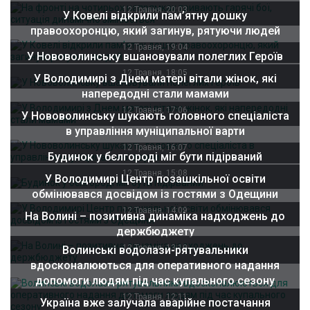
12 Травня, 20:03
У Ковелі відкрили пам’ятну дошку
правоохоронцю, який загинув, рятуючи людей
12 Травня, 19:04
У Нововолинську вшановували полеглих Героїв
12 Травня, 18:05
У Володимирі з Днем матері вітали жінок, які
напередодні стали мамами
12 Травня, 17:06
У Нововолинську шукають головного спеціаліста
в управління муніципальної варти
12 Травня, 16:07
Будинок у бєлгороді міг бути підірваний
12 Травня, 15:08
У Володимирі Центр позашкільної освіти
обмінювався досвідом із гостями з Одещини
12 Травня, 14:09
На Волині – позитивна динаміка надходжень до
держбюджету
12 Травня, 13:10
Волинські водолази-рятувальники
вдосконалюються для оперативного надання
допомоги людям під час купального сезону
12 Травня, 12:11
Україна вже залучала аварійне постачання