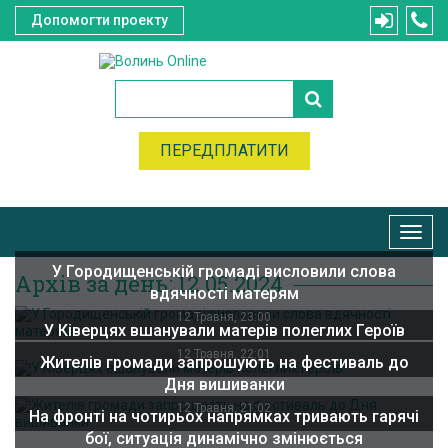
Допомогти проекту
ПЕРЕДПЛАТИТИ
Toggl
navig
У Городищенській громаді висловили слова
Архів за день: 12.05.2024
вдячності матерям
12 Травня, 23:00
У Ківерцях вшанували матерів полеглих Героїв
12 Травня, 22:01
Жителів громади запрошують на фестиваль до
Дня вишиванки
12 Травня, 21:02
На фронті на чотирьох напрямках тривають гарячі
бої, ситуація динамічно змінюється