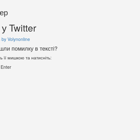
тер
у Twitter
 by Volynonline
шли помилку в тексті?
ть її мишкою та натисніть:
+
Enter