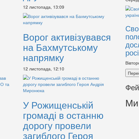
і
12 листопада, 13:09
Сво
Ворог активізувався
пол
дос
на Бахмутському
рос
напрямку
Вівтор
12 листопада, 12:10
Пере
Фей
Ми
У Рожищенській
громаді в останню
дорогу провели
загиблого Героя