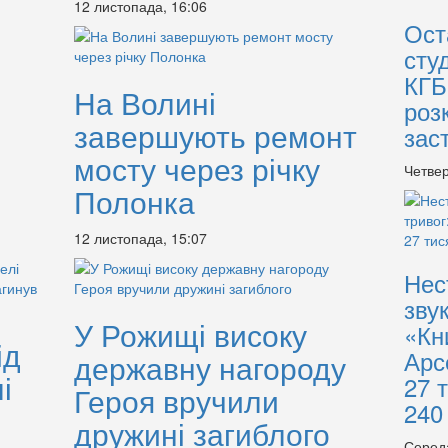
12 листопада, 16:06
Ост
сту
КГБ
На Волині
роз
завершують ремонт
зас
мосту через річку
Четвер
Полонка
12 листопада, 15:07
Нес
зву
У Рожищі високу
«Кн
ід
Арс
державну нагороду
і
27 
Героя вручили
240
дружині загиблого
Серед