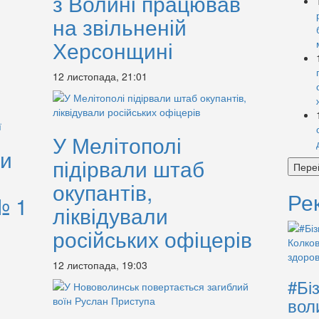
з Волині працював
на звільненій
Херсонщині
12 листопада, 21:01
У Мелітополі
ли
підірвали штаб
Пере
окупантів,
Ре
№ 1
ліквідували
російських офіцерів
12 листопада, 19:03
#Бі
вол