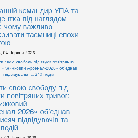
анній командир УПА та
дентка під наглядом
: чому важливо
кривати таємниці епохи
тою
, 04 Червня 2026
ти свою свободу під
ки повітряних тривог:
ижковий
енал-2026» об’єднав
тисяч відвідувачів та
 подій
а, 03 Червня 2026