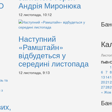
О
Андрія Миронюка
12 листопада, 10:12
Бан
Наступний
Ка
«Рамштайн»
відбудеться у
Листо
середині листопада
Пн
Вт
1
6
7
8
12 листопада, 9:13
13
14
1
20
21
2
27
28
2
« Жов
Бан
их,