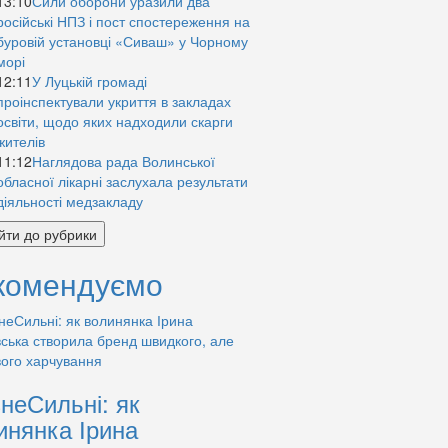
13:10
Сили оборони уразили два
російські НПЗ і пост спостереження на
буровій установці «Сиваш» у Чорному
морі
12:11
У Луцькій громаді
проінспектували укриття в закладах
освіти, щодо яких надходили скарги
жителів
11:12
Наглядова рада Волинської
обласної лікарні заслухала результати
діяльності медзакладу
йти до рубрики
комендуємо
знеСильні: як
инянка Ірина