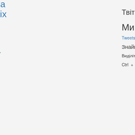
та
Тві
іх
Ми 
Tweets
Знай
у
Виділі
Ctrl