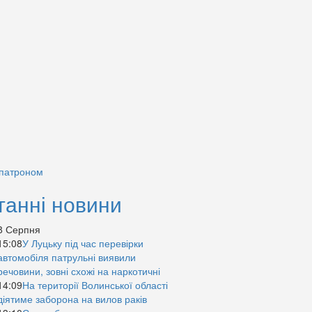
 патроном
танні новини
8 Серпня
15:08
У Луцьку під час перевірки
автомобіля патрульні виявили
речовини, зовні схожі на наркотичні
14:09
На території Волинської області
діятиме заборона на вилов раків