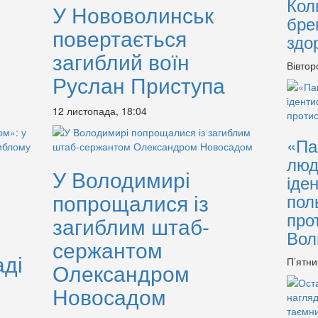
Кол
У Нововолинськ
бре
повертається
здо
загиблий воїн
Вівтор
Руслан Приступа
12 листопада, 18:04
«Па
люд
У Володимирі
іде
попрощалися із
пол
про
загиблим штаб-
Вол
сержантом
аді
П’ятни
Олександром
Новосадом