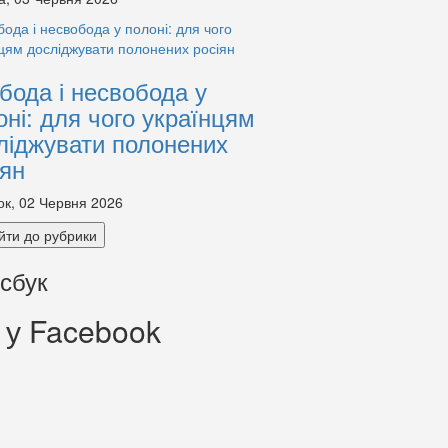
бода і несвобода у
оні: для чого українцям
ліджувати полонених
іян
ок, 02 Червня 2026
йти до рубрики
сбук
 у Facebook