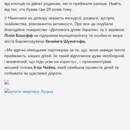
від хлопців та дівчат родинам, які їх приймали раніше. Навіть
від тих, хто бував там 20 років тому.
У Німеччині на дітвору чекають екскурсії, розваги, зустрічі,
знайомства, різноманітні активності. Про все це подбали
благодійне товариство «Допомога дітям України» та її керівник
Лілія Бішофф
за підтримки муніципалітету та особисто мера
міста Барзінгхаузена
Хеннінга Шуенгофа.
«Ми вдячні німецьким партнерам за те, що вони завжди тепло
приймають наших дітей. Їм такий відпочинок дуже необхідний,
і впевнений, що піде усім на користь», – прокоментував
міський голова
Ігор Чайка,
який прийшов провести дітей та
побажати їм щасливої дороги.