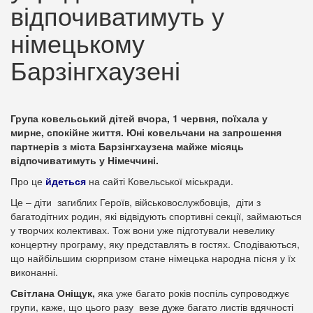
відпочиватимуть у
німецькому
Барзінгхаузені
Група ковельський дітей вчора, 1 червня, поїхала у
мирне, спокійне життя. Юні ковельчани на запрошення
партнерів з міста Барзінгхаузена майже місяць
відпочиватимуть у Німеччині.
Про це
йдеться
на сайті Ковельської міськради.
Це – діти загиблих Героїв, військовослужбовців, діти з
багатодітних родин, які відвідують спортивні секції, займаються
у творчих колективах. Тож вони уже підготували невелику
концертну програму, яку представлять в гостях. Сподіваються,
що найбільшим сюрпризом стане німецька народна пісня у їх
виконанні.
Світлана Оніщук,
яка уже багато років поспіль супроводжує
групи, каже, що цього разу везе дуже багато листів вдячності