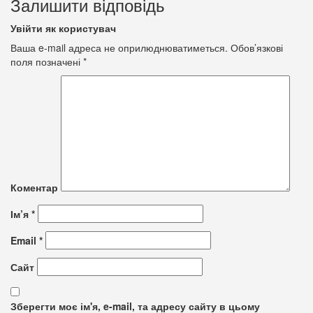
Залишити відповідь
Увійти як користувач
Ваша e-mail адреса не оприлюднюватиметься.
Обов’язкові
поля позначені
*
Коментар
Ім’я
*
Email
*
Сайт
Зберегти моє ім'я, e-mail, та адресу сайту в цьому