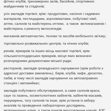
фітнес-клубів, тренажерних залів, басейнів, спортивних
майданчиків та стадіонів;
усіх закладів торгівлі, крім: продуктових, насіння і садивних
матеріалів, пестицидами, агрохімікатами, побутової хімії,
аптек, салонів та майстерень оптики, а також веломагазинів і
майстерень з ремонту велосипедів;
магазинів автозапчастин, техніки та засобів мобільного зв’язку;
торговельно-розважальних центрів, та нічних клубів;
ринків, ярмарків та інших місць масової торгівлі, крім
сільськогосподарських ярмарків, місця яких визначені
розпорядчими документами міської ради;
ресторанів, закладів громадського харчування (крім роботи з
адресної доставки замовлень), барів, клубів, кафе, дискотек,
пабів, в тому числі закладів харчування на автозаправних
станціях і автомийках;
закладів побутового обслуговування, а саме салонів краси,
саун та лазень, косметологічних кабінетів, кабінетів масажів,
перукарень, тату салонів та інше, крім установ із забору
аналізів та проведення лабораторних досліджень,
ветеринарних клінік, а також пунктів виготовлення ключів, АЗС,