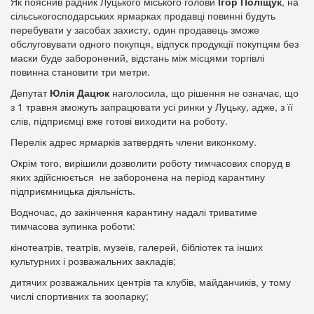
Як пояснив радник Луцького міського голови
Ігор Поліщук
, на
сільськогосподарських ярмарках продавці повинні будуть
перебувати у засобах захисту, один продавець зможе
обслуговувати одного покупця, відпуск продукції покупцям без
маски буде заборонений, відстань між місцями торгівлі
повинна становити три метри.
Депутат
Юлія Дацюк
наголосила, що рішення не означає, що
з 1 травня зможуть запрацювати усі ринки у Луцьку, адже, з її
слів, підприємці вже готові виходити на роботу.
Перелік адрес ярмарків затвердять члени виконкому.
Окрім того, вирішили дозволити роботу тимчасових споруд в
яких здійснюється не заборонена на період карантину
підприємницька діяльність.
Водночас, до закінчення карантину надалі триватиме
тимчасова зупинка роботи:
кінотеатрів, театрів, музеїв, галерей, бібліотек та інших
культурних і розважальних закладів;
дитячих розважальних центрів та клубів, майданчиків, у тому
числі спортивних та зоопарку;