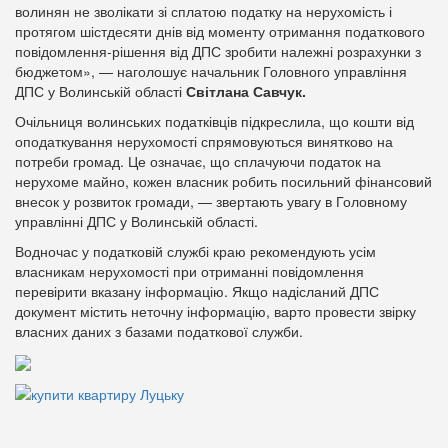
волинян не зволікати зі сплатою податку на нерухомість і
протягом шістдесяти днів від моменту отримання податкового
повідомлення-рішення від ДПС зробити належні розрахунки з
бюджетом», — наголошує начальник Головного управління
ДПС у Волинській області
Світлана Савчук.
Очільниця волинських податківців підкреслила, що кошти від
оподаткування нерухомості спрямовуються винятково на
потреби громад. Це означає, що сплачуючи податок на
нерухоме майно, кожен власник робить посильний фінансовий
внесок у розвиток громади, — звертають увагу в Головному
управлінні ДПС у Волинській області.
Водночас у податковій службі краю рекомендують усім
власникам нерухомості при отриманні повідомлення
перевірити вказану інформацію. Якщо надісланий ДПС
документ містить неточну інформацію, варто провести звірку
власних даних з базами податкової служби.