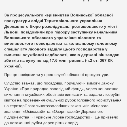
За процесуального керівництва Волинської обласної
прокуратури слідчі Територіального управління
Державного бюро розслідувань, розташованого у місті
Львові, повідомили про підозру заступнику начальника
Волинського обласного управління лісового та
мисливського господарства та колишньому головному
спеціалісту лісового відділу цього господарства у
вчиненні службової недбалості, якою державі він завдав
збитків на суму понад 17,6 млн гривень (ч.2 ст. 367 КК
України).
Про це повідомили у прес-службі обласної прокуратури.
Слідство вважає, що посадовці, порушуючи вимоги Закону
України «Про природно-заповідний фонд», через неналежне
виконання службових обов’язків виписали та видали лісорубні
квитки на проведення суцільних рубок головного користування
на території загальногозоологічних заказників місцевого
значення «Осівський» та «Озерянський» Державного
підприємства «Турійське лісове господарство». Це призвело
до незаконної рубки дерев різних порід.