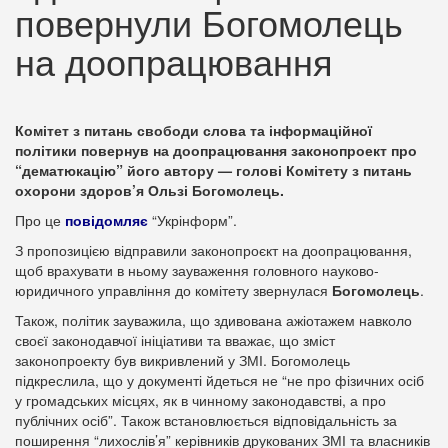
повернули Богомолець
на доопрацювання
Комітет з питань свободи слова та інформаційної
політики повернув на доопрацювання законопроект про
“дематюкацію” його автору — голові Комітету з питань
охорони здоров’я Ользі Богомолець.
Про це
повідомляє
“Укрінформ”.
З пропозицією відправили законопроєкт на доопрацювання,
щоб врахувати в ньому зауваження головного науково-
юридичного управління до комітету звернулася
Богомолець
.
Також, політик зауважила, що здивована ажіотажем навколо
своєї законодавчої ініціативи та вважає, що зміст
законопроекту був викривлений у ЗМІ. Богомолець
підкреслила, що у документі йдеться не “не про фізичних осіб
у громадських місцях, як в чинному законодавстві, а про
публічних осіб”. Також встановлюється відповідальність за
поширення “лихослів’я” керівників друкованих ЗМІ та власників