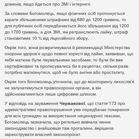
доменів, якщо йдеться про ЗМІ і інтернеті.
За словами Богомолець, якщо фізичних осіб пропонується
карати збільшеними штрафами від 680 до 1200 гривень, то
для публічних осіб передбачається його збільшення від 1200
до 1700 гривень, а для ЗМІ, які ретранслюють лайку, штраф
становитиме 10 % від ліцензійного збору.
Окрім того, вона розкритикувала й рекомендації Міністерства
охорони здоров’я щодо певної користі від лайки, заявивши, що
якби матюки були лікувальними засобами, то були би вже
сертифіковані та прописувались би в рецептах, скільки разів
потрібно матюкнутися, щоб не було ангіни або простатиту.
Окрім того Богомолець уточнила, що до моніторингу лихослів’я
не залучатимуться правоохоронні органи, а він
здійснюватиметься лише цифровим шляхом.
У відповідь на зауваження
Червакової
, що стаття 173 про
адміністративні правопорушення уже передбачає покарання
для всіх громадян за використання нецензурної лексики,
Богомолець зазначила, що ретельно вивчала чинне
законодавство і знайшовши там прогалини, вирішила
зареєструвати власний законопроєкт.