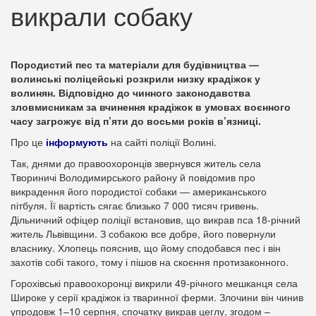
викрали собаку
Породистий пес та матеріали для будівництва —
волинські поліцейські розкрили низку крадіжок у
волинян. Відповідно до чинного законодавства
зловмисникам за вчинення крадіжок в умовах воєнного
часу загрожує від п’яти до восьми років в’язниці.
Про це
інформують
на сайті поліції Волині.
Так, днями до правоохоронців звернувся житель села
Твориничі Володимирського району й повідомив про
викрадення його породистої собаки — американського
пітбуля. Її вартість сягає близько 7 000 тисяч гривень.
Дільничний офіцер поліції встановив, що викрав пса 18-річний
житель Львівщини. З собакою все добре, його повернули
власнику. Хлопець пояснив, що йому сподобався пес і він
захотів собі такого, тому і пішов на скоєння протизаконного.
Горохівські правоохоронці викрили 49-річного мешканця села
Широке у серії крадіжок із тваринної ферми. Злочини він чинив
упродовж 1–10 серпня, спочатку викрав цеглу, згодом –