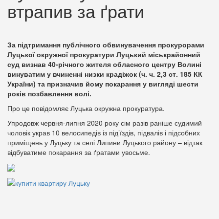
втрапив за ґрати
За підтримання публічного обвинувачення прокурорами
Луцької окружної прокуратури Луцький міськрайонний
суд визнав 40-річного жителя обласного центру Волині
винуватим у вчиненні низки крадіжок (ч. ч. 2,3 ст. 185 КК
України) та призначив йому покарання у вигляді шести
років позбавлення волі.
Про це повідомляє Луцька окружна прокуратура.
Упродовж червня-липня 2020 року сім разів раніше судимий
чоловік украв 10 велосипедів із під’їздів, підвалів і підсобних
приміщень у Луцьку та селі Липини Луцького району – відтак
відбуватиме покарання за ґратами увосьме.