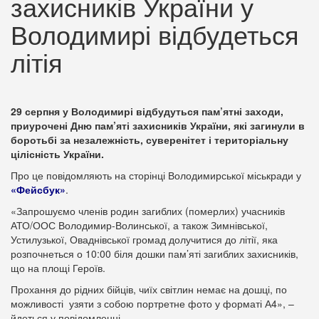
захисників України у
Володимирі відбудеться
літія
29 серпня у Володимирі відбудуться пам’ятні заходи,
приурочені Дню пам’яті захисників України, які загинули в
боротьбі за незалежність, суверенітет і територіальну
цілісність України.
Про це повідомляють на сторінці Володимирської міськради у
«Фейсбук»
.
«Запрошуємо членів родин загиблих (померлих) учасників
АТО/ООС Володимир-Волинської, а також Зимнівської,
Устилузької, Оваднівської громад долучитися до літії, яка
розпочнеться о 10:00 біля дошки пам’яті загиблих захисників,
що на площі Героїв.
Прохання до рідних бійців, чиїх світлин немає на дошці, по
можливості узяти з собою портретне фото у форматі А4», –
йдеться у повідомленні.