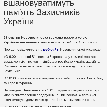
вшановуватимуть
пам’ять Захисників
України
29 серпня Нововолинська громада разом з усією
Україною вшановуватиме памʼять загиблих Захисників.
Про це повідомляють на
веб-сайті
Нововолинської міськради.
«О 9:00 на площі Вʼячеслава Чорновола у хвилині мовчання
згадаємо усіх, чиє життя відібрала російсько-українська війна.
Спільною молитвою помолимося за спокій душ загиблих
Захисників.
О 10:30 розпочнеться всеукраїнський забіг «Шаную Воїнів, біжу
за Героїв України».
На майдані Незалежності з 13:00 будуть проводити майстер-
клас із виготовлення подарунків нашим воїнам, а також усі
охочі зможуть долучитися до плетіння маскувальних сіток.
О 15:00 в Палаці культури – година памʼяті.