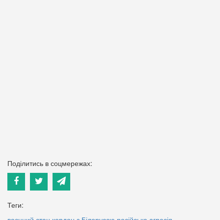
Поділитись в соцмережах:
Теги:
воєнний стан
кордон з Білоруссю
російська агресія