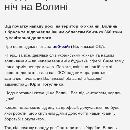
ніч на Волині
Від початку нападу росії на територію України, Волинь
зібрала та відправила іншим областям близько 360 тонн
гуманітарної допомоги.
Про це повідомляють на
веб-сайті
Волинської ОДА.
«Перш за все, декілька слів українським жінкам та нашим
волинянкам – ви неперевершені у будь-якій сфері. Саме тому
наша армія непереможна. Повірте, квітів на нашій землі
виросте достатньо для вас. ЗСУ над цим працюють», –
зазначив начальник Волинської обласної військової
адміністрації
Юрій Погуляйко
.
Щодо поточної ситуації на Волині. Все під контролем, кордон
цілий.
Кожен, не залежно від віку та професії, долучається до будь-
якої роботи, щоб спільним діями допомогти нашій країні у
боротьбі з окупантом.
Так, від початку нападу росії на територію України, Волинь