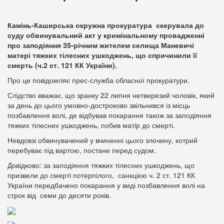
Камінь-Каширська окружна прокуратура скерувала до
суду обвинувальний акт у кримінальному провадженні
про заподіяння 35-річним жителем селища Маневичі
матері тяжких тілесних ушкоджень, що спричинили її
смерть (ч.2 ст. 121 КК України).
Про це повідомляє прес-служба обласної прокуратури.
Слідство вважає, що зранку 22 липня нетверезий чоловік, який
за день до цього умовно-достроково звільнився із місць
позбавлення волі, де відбував покарання також за заподіяння
тяжких тілесних ушкоджень, побив матір до смерті.
Невдовзі обвинувачений у вчиненні цього злочину, котрий
перебуває під вартою, постане перед судом.
Довідково: за заподіяння тяжких тілесних ушкоджень, що
призвели до смерті потерпілого, санкцією ч. 2 ст. 121 КК
України передбачено покарання у виді позбавлення волі на
строк від семи до десяти років.