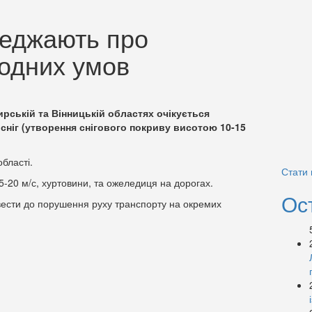
еджають про
годних умов
мирській та Вінницькій областях очікується
 сніг (утворення снігового покриву висотою 10-15
бласті.
Стати
15-20 м/с, хуртовини, та ожеледиця на дорогах.
Ос
ести до порушення руху транспорту на окремих