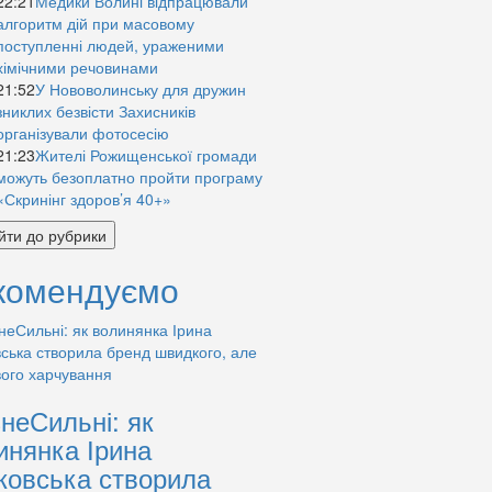
22:21
Медики Волині відпрацювали
алгоритм дій при масовому
поступленні людей, ураженими
хімічними речовинами
21:52
У Нововолинську для дружин
зниклих безвісти Захисників
організували фотосесію
21:23
Жителі Рожищенської громади
можуть безоплатно пройти програму
«Скринінг здоров’я 40+»
йти до рубрики
комендуємо
знеСильні: як
инянка Ірина
ковська створила