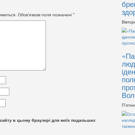
бре
здо
иметься.
Обов’язкові поля позначені
*
Вівтор
«Па
люд
іде
пол
про
Вол
П’ятни
су сайту в цьому браузері для моїх подальших