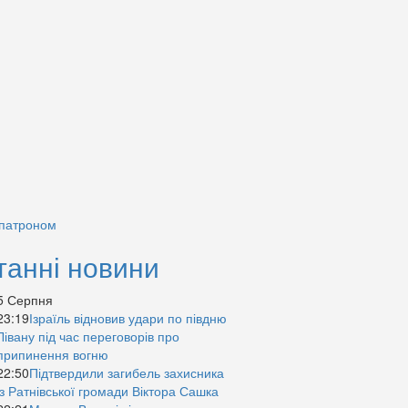
 патроном
танні новини
5 Серпня
23:19
Ізраїль відновив удари по півдню
Лівану під час переговорів про
припинення вогню
22:50
Підтвердили загибель захисника
із Ратнівської громади Віктора Сашка