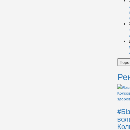
Пере
Ре
#Бі
вол
Кол