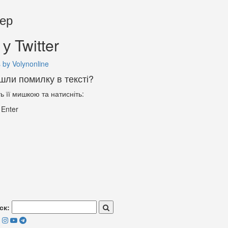
тер
у Twitter
 by Volynonline
шли помилку в тексті?
ть її мишкою та натисніть:
+
Enter
ск: