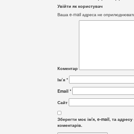
Увійти як користувач
Ваша e-mail адреса не оприлюднюват
Коментар
Ім’я
*
Email
*
Сайт
Зберегти моє ім'я, e-mail, та адре
коментарів.