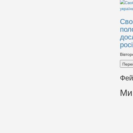
Сво
пол
дос
рос
Вівтор
Пере
Фей
Ми