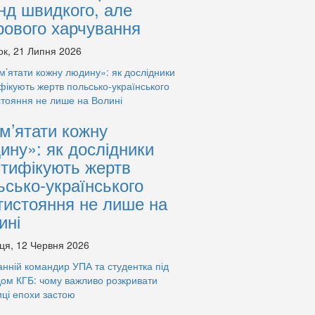
нд швидкого, але
рового харчування
ок, 21 Липня 2026
м’ятати кожну
ину»: як дослідники
нтифікують жертв
ьсько-українського
тистояння не лише на
ині
ця, 12 Червня 2026