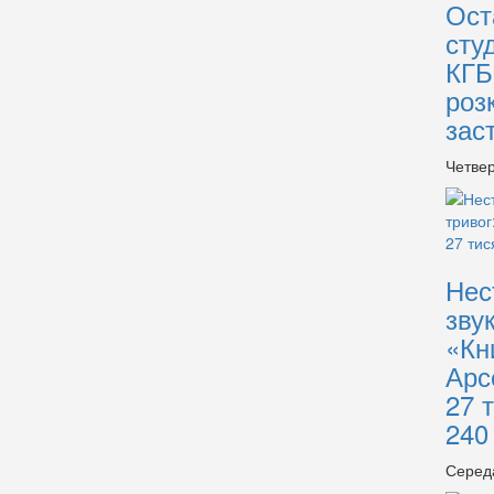
Ост
сту
КГБ
роз
зас
Четвер
Нес
зву
«Кн
Арс
27 
240
Серед