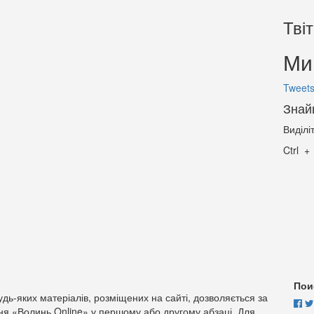
Тві
Ми 
Tweets
Знай
Виділі
Ctrl
Пои
дь-яких матеріалів, розміщених на сайті, дозволяється за
ня «Волинь Online» у першому або другому абзаці. Для