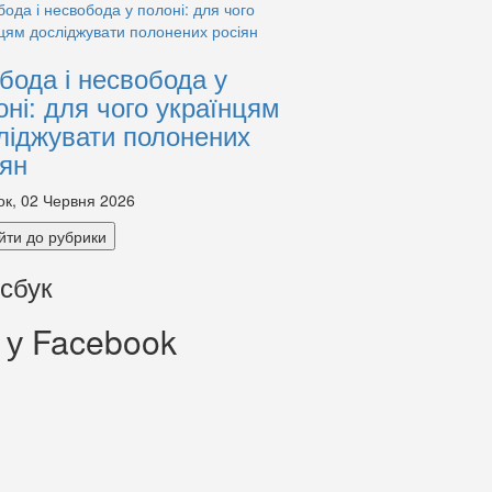
бода і несвобода у
оні: для чого українцям
ліджувати полонених
іян
ок, 02 Червня 2026
йти до рубрики
сбук
 у Facebook