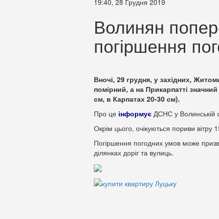
19:40, 28 Грудня 2019
Волинян попер
погіршення по
Вночі, 29 грудня, у західних, Жито
помірний, а на Прикарпатті значний
см, в Карпатах 20-30 см).
Про це
інформує
ДСНС у Волинській о
Окрім цього, очікуються пориви вітру 
Погіршення погодних умов може призв
ділянках доріг та вулиць.