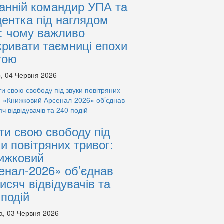
анній командир УПА та
дентка під наглядом
: чому важливо
кривати таємниці епохи
тою
, 04 Червня 2026
ти свою свободу під
ки повітряних тривог:
ижковий
енал-2026» об’єднав
тисяч відвідувачів та
 подій
а, 03 Червня 2026