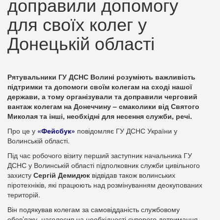
доправили допомогу
для своїх колег у
Донецькій області
Рятувальники ГУ ДСНС Волині розуміють важливість
підтримки та допомоги своїм колегам на сході нашої
держави, а тому організували та доправили черговий
вантаж колегам на Донеччину – смаколики від Святого
Миколая та інші, необхідні для несення служби, речі.
Про це у
«Фейсбук»
повідомляє ГУ ДСНС України у
Волинській області.
Під час робочого візиту перший заступник начальника ГУ
ДСНС у Волинській області підполковник служби цивільного
захисту
Сергій Демидюк
відвідав також волинських
піротехніків, які працюють над розмінуванням деокупованих
територій.
Він подякував колегам за самовідданість службовому
обов’язку, наголосив на необхідності суворого дотримання