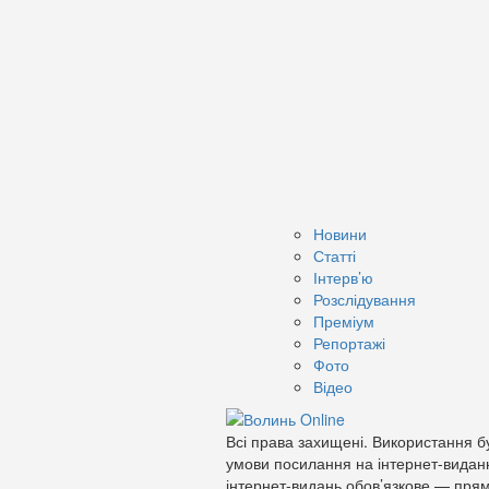
Новини
Статті
Інтерв’ю
Розслідування
Преміум
Репортажі
Фото
Відео
Всі права захищені. Використання бу
умови посилання на інтернет-видан
інтернет-видань обов’язкове — прям