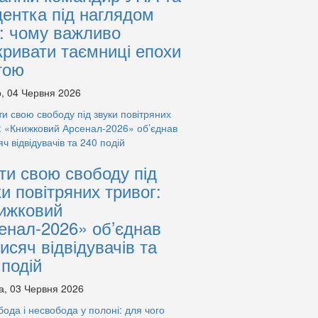
дентка під наглядом
: чому важливо
кривати таємниці епохи
тою
, 04 Червня 2026
ти свою свободу під
ки повітряних тривог:
ижковий
енал-2026» об’єднав
тисяч відвідувачів та
 подій
а, 03 Червня 2026