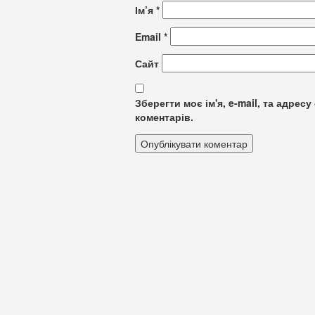
Ім’я
*
Email
*
Сайт
Зберегти моє ім'я, e-mail, та адре
коментарів.