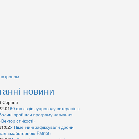
 патроном
танні новини
8 Серпня
22:01
60 фахівців супроводу ветеранів з
Волині пройшли програму навчання
«Вектор стійкості»
21:02
У Німеччині зафіксували дрони
над «майстернею Patriot»