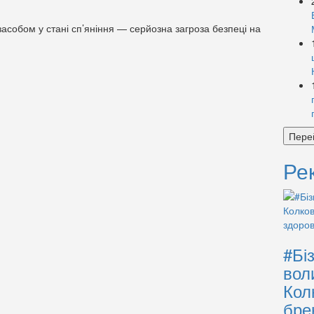
асобом у стані сп’яніння — серйозна загроза безпеці на
Пере
Ре
#Бі
вол
Кол
бре