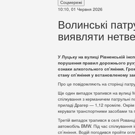
Соцмережі
10:10, 01 Червня 2026
Волинські пат
виявляти нетв
У Луцьку на вулиці Рівненській ін
порушення правил дорожнього руху.
ознаки алкогольного сп’яніння. Гр
стану сп’яніння у встановленому з
Про це повідомляють на сторінці патру
Ще один випадок трапився на вулиці М
спілкування з керманичем патрульні по
приладі Драгер — 1,12 проміле. Окрім 
керувати транспортними засобами та п
Третій випадок трапився в селі Рованц
автомобіль BMW. Під час спілкування 
сп’яніння. Водій погодився пройти огл