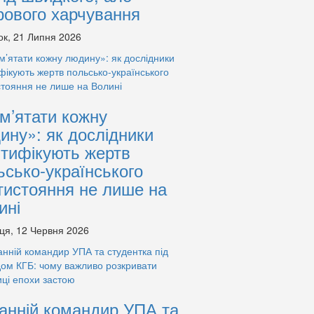
рового харчування
ок, 21 Липня 2026
м’ятати кожну
ину»: як дослідники
нтифікують жертв
ьсько-українського
тистояння не лише на
ині
ця, 12 Червня 2026
анній командир УПА та