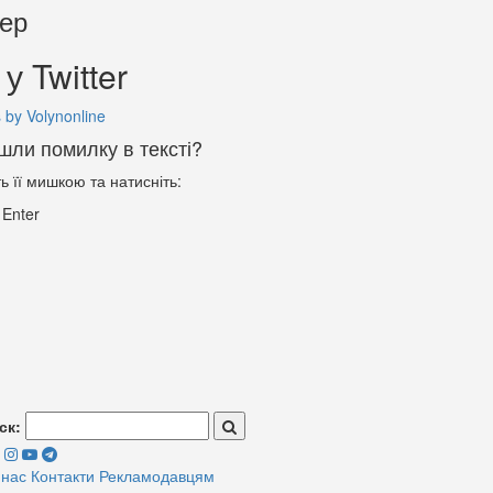
тер
у Twitter
 by Volynonline
шли помилку в тексті?
ть її мишкою та натисніть:
+
Enter
ск:
 нас
Контакти
Рекламодавцям