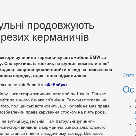
рульні продовжують
ерезих керманичів
спектори зупинили керманичку автомобіля BMW за
 Спілкуючись із жінкою, патрульні помітили в неї
омадянці запропонували пройти огляд на визначення
Стати
аконом порядку, однак вона відмовилася.
льної поліції Волині у
«Фейсбук»
.
Ос
иру. Інспектори зупинили автомобіль Toyota. Під час
мітили в нього ознаки сп’яніння. Результат огляду на
того, поліцейські встановили, що чоловік не має права
озбавлений права керування строком на п’ять років.
і на вулиці Будівельній. Там патрульні зупинили
інспектори виявили в керманича ознаки алкогольного
яд на стан сп’яніння в медичному закладі. Висновок