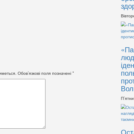
здо
Вівтор
«Па
люд
іде
пол
иметься.
Обов’язкові поля позначені
*
про
Вол
П’ятни
Ост