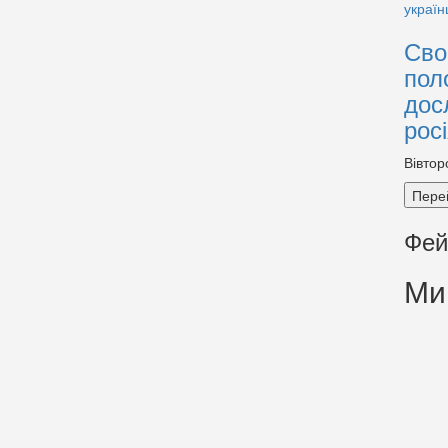
Сво
пол
дос
рос
Вівтор
Пере
Фей
Ми