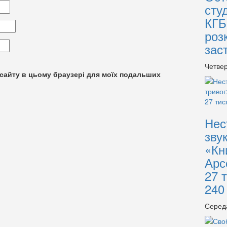
сту
КГБ
роз
зас
Четвер
су сайту в цьому браузері для моїх подальших
Нес
зву
«Кн
Арс
27 
240
Серед