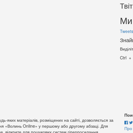
Тві
Ми 
Tweets
Знай
Виділі
Ctrl
Пои
дь-яких матеріалів, розміщених на сайті, дозволяється за
ня «Волинь Online» у першому або другому абзаці. Для
Про
е, відкрите для пошукових систем гіперпосилання.