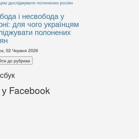
бода і несвобода у
оні: для чого українцям
ліджувати полонених
іян
ок, 02 Червня 2026
йти до рубрики
сбук
 у Facebook