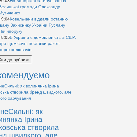
20:03
На Запоріжжі загинув воїн із
Велицької громади Олександр
Музиченко
19:04
Ковельчани віддали останню
шану Захиснику України Руслану
Нечипоруку
18:05
В України є домовленість зі США
про щомісячні поставки ракет-
перехоплювачів
йти до рубрики
комендуємо
знеСильні: як
инянка Ірина
ковська створила
нд швидкого, але